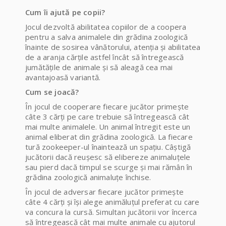
Cum îi ajută pe copii?
Jocul dezvoltă abilitatea copiilor de a coopera
pentru a salva animalele din grădina zoologică
înainte d
e sosirea vânătorului, atenția și abilitatea
de a aranja cărțile astfel încât să întregească
jumătățile de animale și să aleagă cea mai
avantajoasă variantă.
Cum se joacă?
În jocul de cooperare fiecare jucător primește
câte 3 cărți pe care trebuie să întregească cât
mai multe animalele. Un animal întregit este un
animal eliberat din grădina zoologică. La fiecare
tură zookeeper-ul înaintează un spațiu. Câștigă
jucătorii dacă reușesc să elibereze animaluțele
sau pierd dacă timpul se scurge și mai rămân în
grădina zoologică animaluțe închise.
În jocul de adversar fiecare jucător primește
câte 4 cărți și își alege animăluțul preferat cu care
va concura la cursă. Simultan jucătorii vor încerca
să întregească cât mai multe animale cu ajutorul