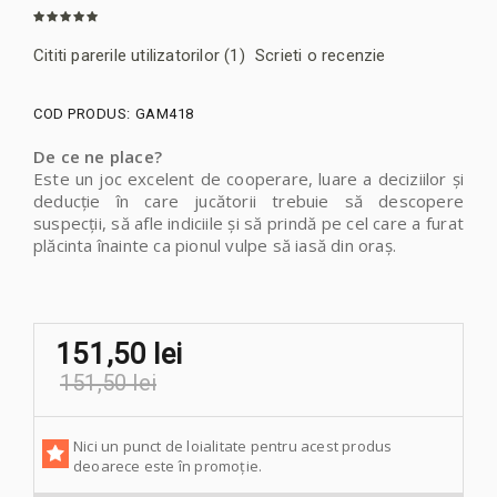
Cititi parerile utilizatorilor (
1
)
Scrieti o recenzie
COD PRODUS:
GAM418
De ce ne place?
Este un joc excelent de cooperare, luare a deciziilor și
deducție în care jucătorii trebuie să descopere
suspecții, să afle indiciile și să prindă pe cel care a furat
plăcinta înainte ca pionul vulpe să iasă din oraș.
151,50 lei
151,50 lei
Nici un punct de loialitate pentru acest produs
deoarece este în promoție.