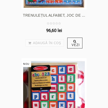
TRENULEȚUL ALFABET, JOC DE ...
96,60 lei
ADAUGĂ ÎN COŞ
VEZI
NOU