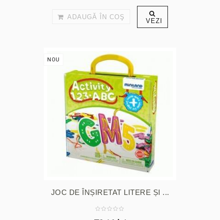
ADAUGĂ ÎN COŞ
VEZI
NOU
JOC DE ÎNȘIRETAT LITERE ȘI ...