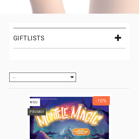
GIFTLISTS
--
-10%
NOU
PROMO!