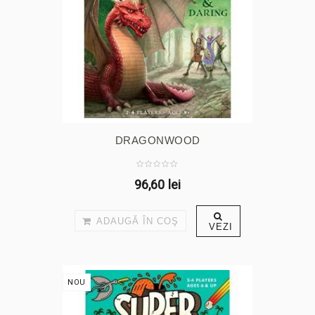
DRAGONWOOD
96,60 lei
ADAUGĂ ÎN COŞ
VEZI
NOU