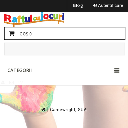
Blog
Autentificare
COŞ
0
CATEGORII
>
Gamewright, SUA