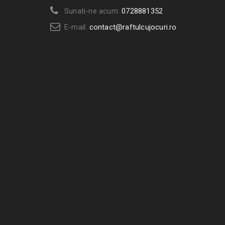
Sunati-ne acum:
0728881352
E-mail:
contact@raftulcujocuri.ro