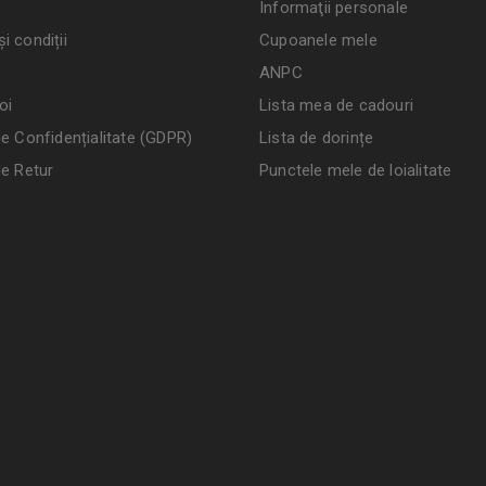
Informaţii personale
i condiții
Cupoanele mele
ANPC
oi
Lista mea de cadouri
de Confidențialitate (GDPR)
Lista de dorințe
de Retur
Punctele mele de loialitate