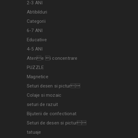
2-3 ANI
Abtibilduri
Categorii
6-7 ANI
Educative
4-5 ANI
Atene i concentrare
PUZZLE
Magnetice
Seturi desen si pictur
Colaje si mozaic
seturi de razuit
Bijuterii de confectionat
Seturi de desen si pictur
tatuaje