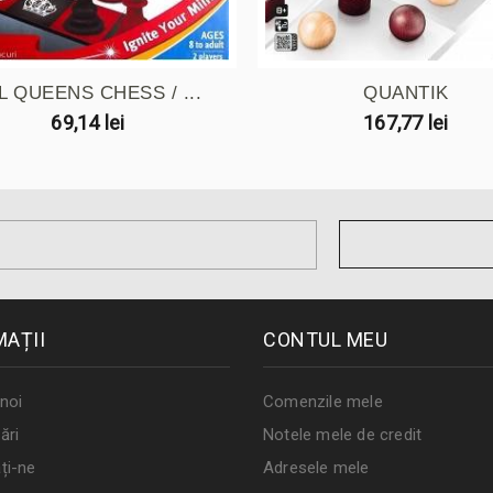
L QUEENS CHESS / ...
QUANTIK
69,14 lei
167,77 lei
MAȚII
CONTUL MEU
noi
Comenzile mele
ări
Notele mele de credit
ți-ne
Adresele mele