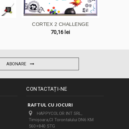
CORTEX 2 CHALLENGE
IN
70,16 lei
ABONARE
CONTACTAȚI-NE
RAFTUL CU JOCURI
HAPPYCOLOR INT SRL,
Timișoara,Cl Torontalului DN6 KM
560+840 STG