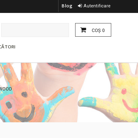
Blog
Autentificare
COŞ
0
CĂTORI
WOOD