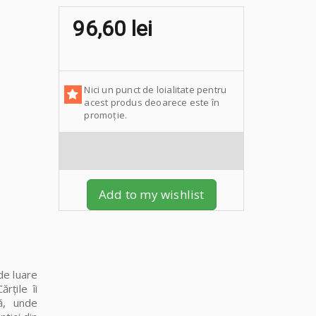
96,60 lei
Nici un punct de loialitate pentru
acest produs deoarece este în
promoție.
Add to my wishlist
de luare
rțile îi
ă, unde