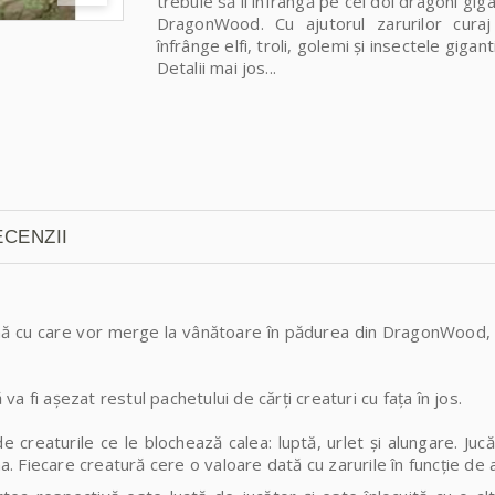
trebuie să îi înfrângă pe cei doi dragoni giga
DragonWood
. Cu ajutorul zarurilor cura
înfrânge elfi, troli, golemi și insectele gigant
Detalii mai jos...
CENZII
mână cu care vor merge la vânătoare în pădurea din DragonWood, 
 va fi așezat restul pachetului de cărți creaturi cu fața în jos.
e creaturile ce le blochează calea: luptă, urlet și alungare. Juc
na. Fiecare creatură cere o valoare dată cu zarurile în funcție de