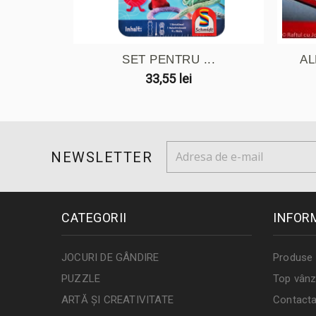
SET PENTRU ...
AL
33,55 lei
NEWSLETTER
CATEGORII
INFOR
JOCURI DE GÂNDIRE
Produse 
PUZZLE
Top vânz
ARTĂ ȘI CREATIVITATE
Contacta