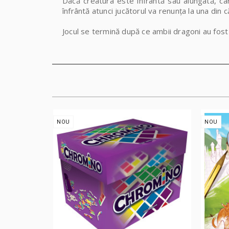
Dacă creatura este înfrântă sau alungată, car
înfrântă atunci jucătorul va renunța la una din c
Jocul se termină după ce ambii dragoni au fost 
NOU
NOU