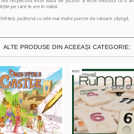
tea respectivă este luată de jucător și este înlocuită cu o al
ărțile pe care le are în mână.
înfrânți. Jucătorul cu cele mai multe puncte de valoare câștigă.
ALTE PRODUSE DIN ACEEAȘI CATEGORIE:
NOU