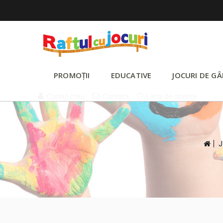
PROMOȚII
EDUCATIVE
JOCURI DE GÂ
Contul meu
Contact
Lista de dorințe
>
J