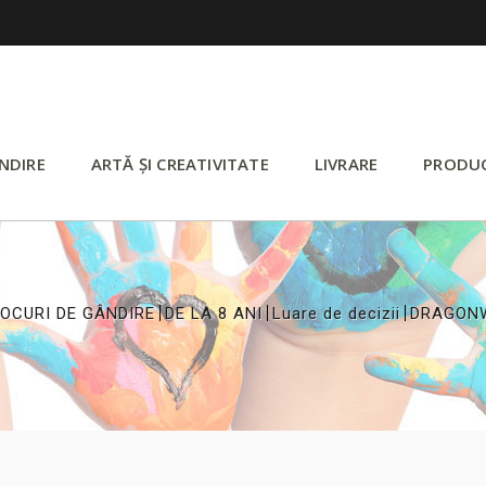
NDIRE
ARTĂ ȘI CREATIVITATE
LIVRARE
PRODU
>
>
>
OCURI DE GÂNDIRE
DE LA 8 ANI
Luare de decizii
DRAGON