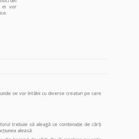
ntici din
j ei vor
ice.
unde se vor întâlni cu diverse creaturi pe care
ătorul trebuie să aleagă ce combinație de cărți
 acțiunea aleasă.