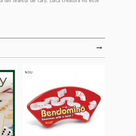
ta din teancul de cărți. Dacă creatura nu este
NOU
NOU