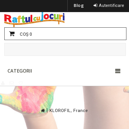
Blog
Autentificare
COŞ
0
CATEGORII
>
KLOROFIL, France