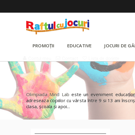
PROMOȚII
EDUCATIVE
JOCURI DE GÂ
Contul meu
Contact
Lista de dorințe
Olimpiada Mind Lab
este un eveniment educațional
adreseaza copiilor cu vârsta între 9 si 13 ani înscriș
clasa, școala și apoi...