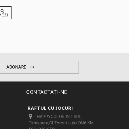
VEZI
ABONARE
CONTACTAȚI-NE
RAFTUL CU JOCURI
HAPPYCOLOR INT SRL,
Timișoara,Cl Torontalului DN6 KM