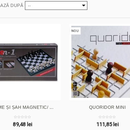
--
AZĂ DUPĂ
NOU
E ȘI ȘAH MAGNETIC/ ...
QUORIDOR MINI
89,48 lei
111,85 lei