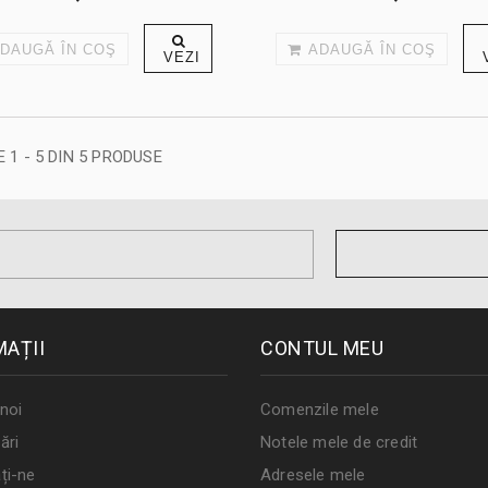
DAUGĂ ÎN COŞ
ADAUGĂ ÎN COŞ
VEZI
 1 - 5 DIN 5 PRODUSE
MAȚII
CONTUL MEU
noi
Comenzile mele
ări
Notele mele de credit
ți-ne
Adresele mele