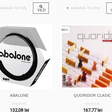
DAUGĂ ÎN COŞ
ADAUGĂ ÎN COŞ
VEZI
NOU
ABALONE
QUORIDOR CLASIC
132,08 lei
167,77 lei