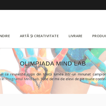
NDIRE
ARTĂ ȘI CREATIVITATE
LIVRARE
PRODU
OLIMPIADA MIND LAB
 ce reunește copii din toată lumea într-un minunat campiona
i în
Programul Mind Lab.
Sute de mii de elevi de pe toate conti
>
>
>
JOCURI DE GÂNDIRE
DE LA 8 ANI
Olimpiada Mind Lab