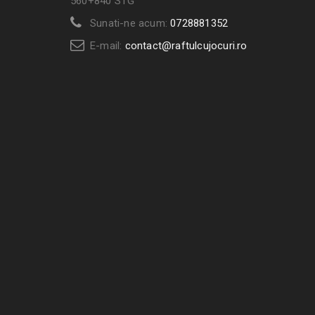
560+840 STG
Sunati-ne acum:
0728881352
E-mail:
contact@raftulcujocuri.ro