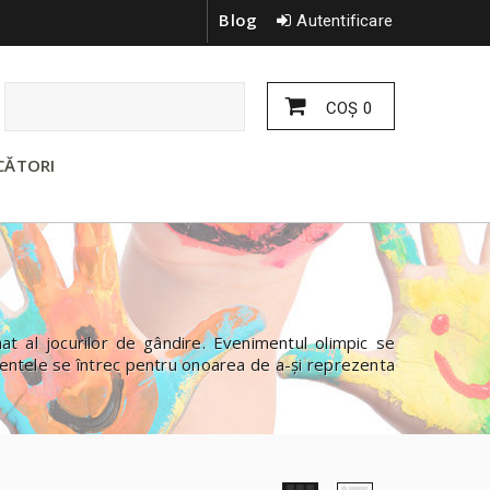
Blog
Autentificare
COŞ
0
CĂTORI
t al jocurilor de gândire. Evenimentul olimpic se
nentele se întrec pentru onoarea de a-și reprezenta