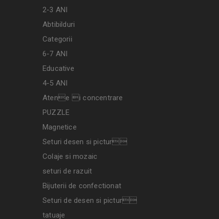
2-3 ANI
Abtibilduri
Categorii
6-7 ANI
Educative
4-5 ANI
Atene i concentrare
PUZZLE
Magnetice
Seturi desen si pictur
Colaje si mozaic
seturi de razuit
Bijuterii de confectionat
Seturi de desen si pictur
tatuaje