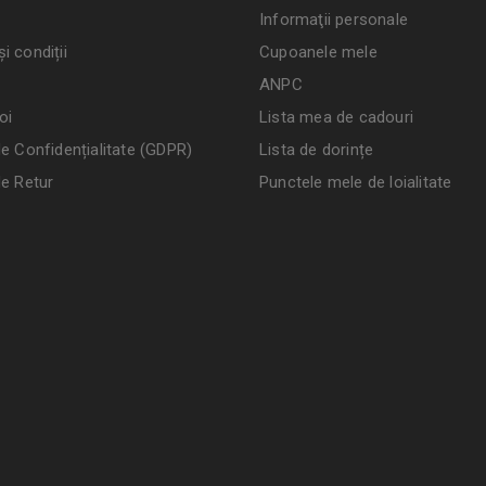
Informaţii personale
i condiții
Cupoanele mele
ANPC
oi
Lista mea de cadouri
de Confidențialitate (GDPR)
Lista de dorințe
de Retur
Punctele mele de loialitate