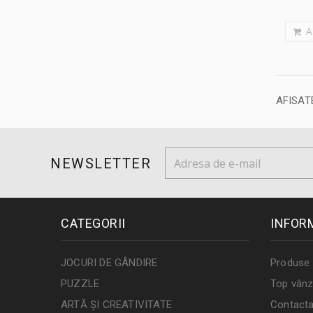
A
AFISATE
NEWSLETTER
CATEGORII
INFOR
JOCURI DE GÂNDIRE
Produse 
PUZZLE
Top vânz
ARTĂ ȘI CREATIVITATE
Contacta