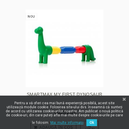
NOU
SMARTMAX MY FIRST DYNOSAUR
Pentru a vă oferi cea mai bună experiență posibilă, acest site
utilizează module cookie. Folosirea site-ului dvs. înseamnă că sunteți
de acord cu utilizarea cookie-urilor noastre. Am publicat o nouă politică
140,32 lei
de cookie-uri, din care puteți afla mai multe despre cookie-urile pe care
le folosim.
Mai multe informatii
Ok
ADAUGĂ ÎN COŞ