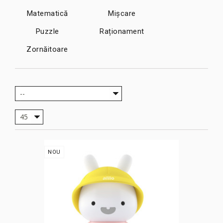
Matematică
Mișcare
Puzzle
Raționament
Zornăitoare
--
45
NOU