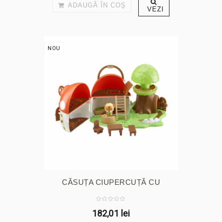
ADAUGĂ ÎN COŞ
VEZI
NOU
CĂSUȚA CIUPERCUȚĂ CU
SURPRIZE
182,01 lei