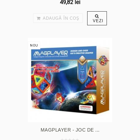
49,82 lei
ADAUGĂ ÎN COŞ
VEZI
NOU
MAGPLAYER - JOC DE ...