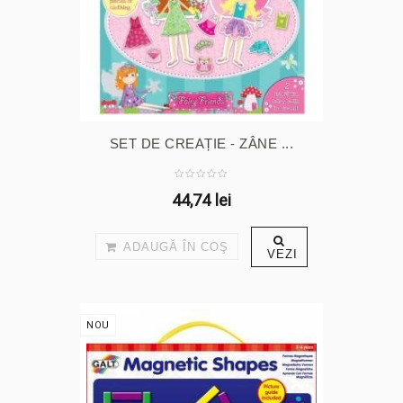
SET DE CREAȚIE - ZÂNE ...
44,74 lei
ADAUGĂ ÎN COŞ
VEZI
NOU