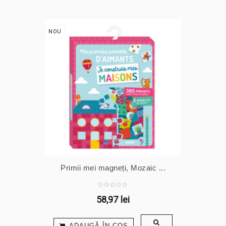
NOU
Primii mei magneți, Mozaic ...
58,97 lei
ADAUGĂ ÎN COŞ