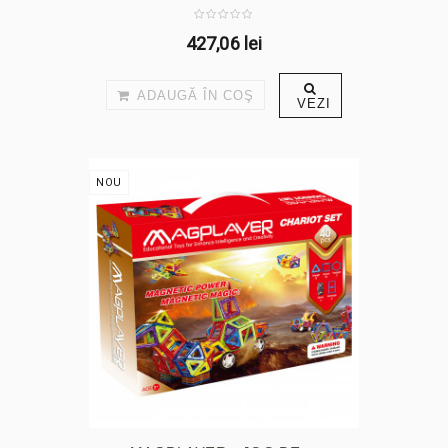
427,06 lei
ADAUGĂ ÎN COŞ
VEZI
NOU