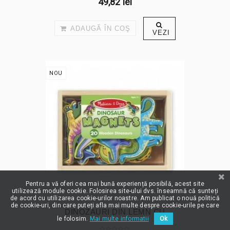
49,82 lei
ADAUGĂ ÎN COŞ
VEZI
NOU
Pentru a vă oferi cea mai bună experiență posibilă, acest site
utilizează module cookie. Folosirea site-ului dvs. înseamnă că sunteți
de acord cu utilizarea cookie-urilor noastre. Am publicat o nouă politică
de cookie-uri, din care puteți afla mai multe despre cookie-urile pe care
DINOZAURI DIN LEMN CU
le folosim.
Mai multe informatii
Ok
MAGNEȚI