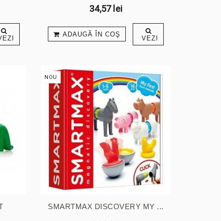
34,57 lei
ADAUGĂ ÎN COŞ
VEZI
VEZI
NOU
T
SMARTMAX DISCOVERY MY ...