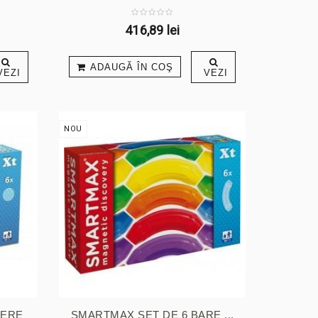
416,89 lei
ADAUGĂ ÎN COŞ
VEZI
VEZI
NOU
FERE
SMARTMAX SET DE 6 BARE ...