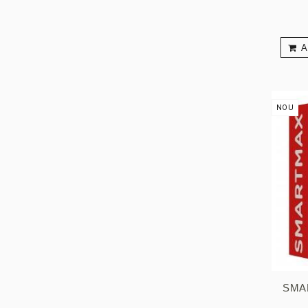
A
NOU
SMA