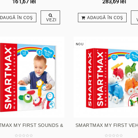
161,67 lei
283,69 lei
DAUGĂ ÎN COŞ
ADAUGĂ ÎN COŞ
VEZI
NOU
MAX MY FIRST SOUNDS &
SMARTMAX MY FIRST VEH
...