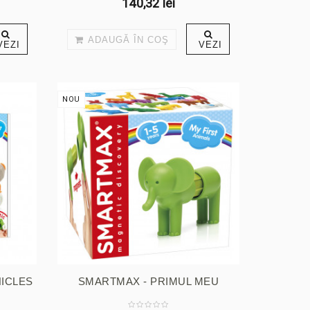
140,32 lei
ADAUGĂ ÎN COŞ
VEZI
VEZI
NOU
ICLES
SMARTMAX - PRIMUL MEU
ANIMĂLUȚ