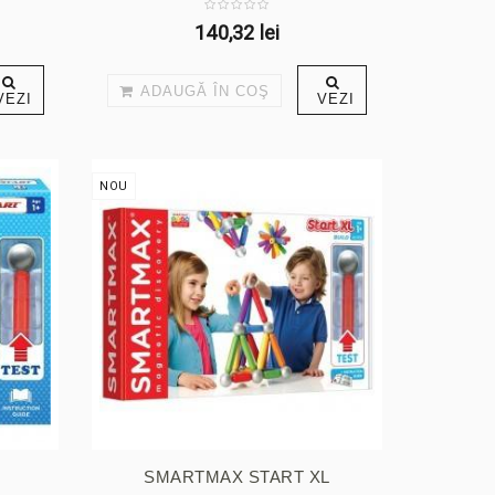
140,32 lei
ADAUGĂ ÎN COŞ
VEZI
VEZI
NOU
SMARTMAX START XL