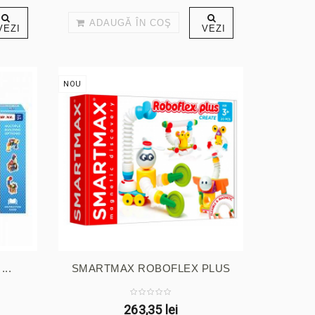
ADAUGĂ ÎN COŞ
VEZI
VEZI
NOU
..
SMARTMAX ROBOFLEX PLUS
263,35 lei