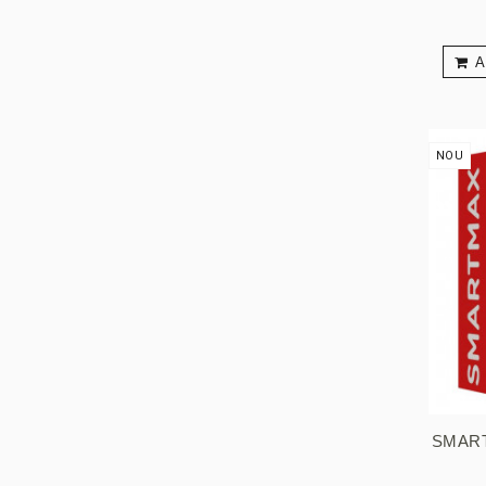
A
NOU
SMART