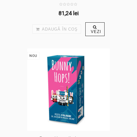
81,24 lei
ADAUGĂ ÎN COŞ
VEZI
NOU