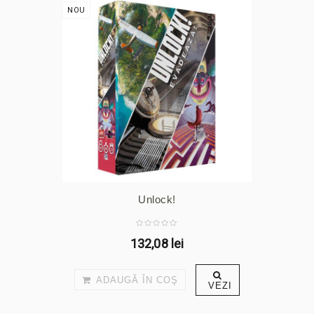
NOU
Unlock!
132,08 lei
ADAUGĂ ÎN COŞ
VEZI