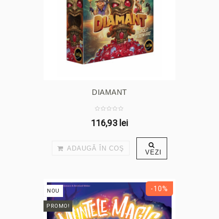
DIAMANT
116,93 lei
ADAUGĂ ÎN COŞ
VEZI
-10%
NOU
PROMO!