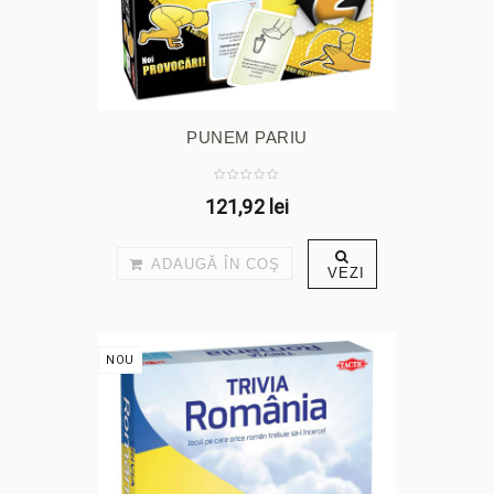
PUNEM PARIU
121,92 lei
ADAUGĂ ÎN COŞ
VEZI
NOU