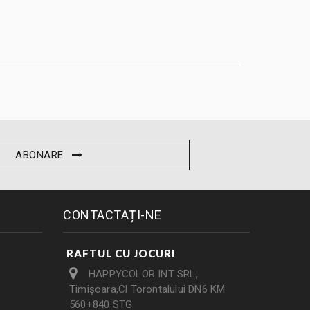
ABONARE
CONTACTAȚI-NE
RAFTUL CU JOCURI
HAPPYCOLOR INT SRL,
Timișoara,Cl Torontalului DN6 KM
560+840 STG