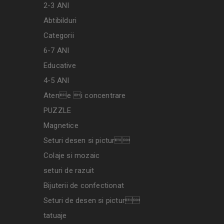
2-3 ANI
Abtibilduri
Categorii
6-7 ANI
Educative
4-5 ANI
Atene i concentrare
PUZZLE
Magnetice
Seturi desen si pictur
Colaje si mozaic
seturi de razuit
Bijuterii de confectionat
Seturi de desen si pictur
tatuaje