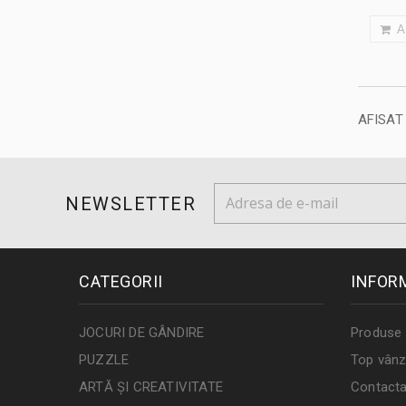
A
AFISAT
NEWSLETTER
CATEGORII
INFOR
JOCURI DE GÂNDIRE
Produse 
PUZZLE
Top vânz
ARTĂ ȘI CREATIVITATE
Contacta