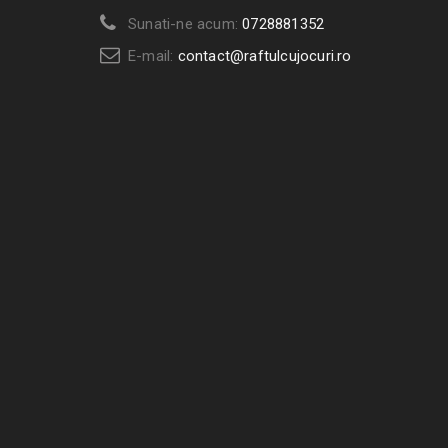
Sunati-ne acum:
0728881352
E-mail:
contact@raftulcujocuri.ro