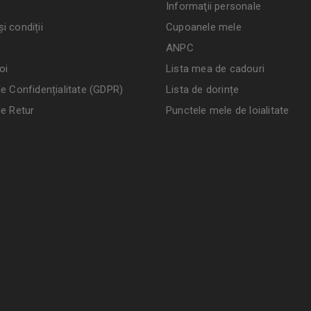
Informaţii personale
i condiții
Cupoanele mele
ANPC
oi
Lista mea de cadouri
de Confidențialitate (GDPR)
Lista de dorințe
de Retur
Punctele mele de loialitate