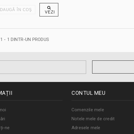
DAUGĂ ÎN COŞ
VEZI
 1 - 1 DINTR-UN PRODUS
MAȚII
CONTUL MEU
noi
Comenzile mele
ări
Notele mele de credit
ți-ne
Adresele mele