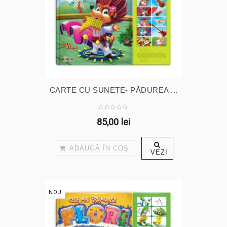
CARTE CU SUNETE- PĂDUREA ...
85,00 lei
ADAUGĂ ÎN COŞ
VEZI
NOU