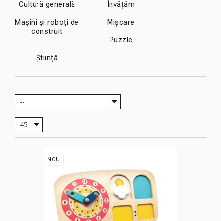
Cultură generală
Învățăm
Mașini și roboți de
Mișcare
construit
Puzzle
Știință
--
45
NOU