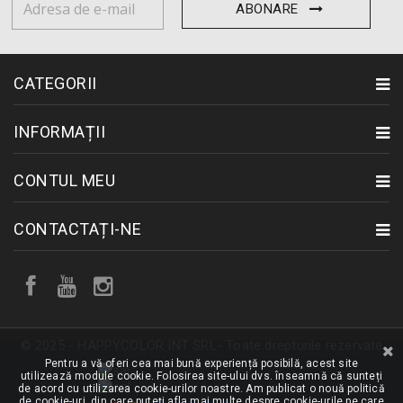
ABONARE
CATEGORII
INFORMAȚII
CONTUL MEU
CONTACTAȚI-NE
© 2025 - HAPPYCOLOR INT SRL- Toate drepturile rezervate
Pentru a vă oferi cea mai bună experiență posibilă, acest site
utilizează module cookie. Folosirea site-ului dvs. înseamnă că sunteți
de acord cu utilizarea cookie-urilor noastre. Am publicat o nouă politică
de cookie-uri, din care puteți afla mai multe despre cookie-urile pe care