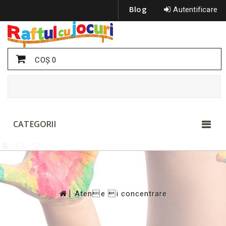
Blog
Autentificare
COŞ
0
CATEGORII
>
Atene i concentrare