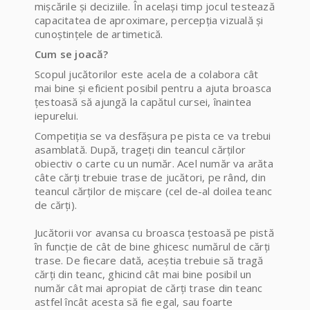
mișcările și deciziile. În același timp jocul testează
capacitatea de aproximare, percepția vizuală și
cunoștințele de artimetică.
Cum se joacă?
Scopul jucătorilor este acela de a colabora cât
mai bine și eficient posibil pentru a ajuta broasca
țestoasă să ajungă la capătul cursei, înaintea
iepurelui.
Competiția se va desfășura pe pista ce va trebui
asamblată. După, trageți din teancul cărților
obiectiv o carte cu un număr. Acel număr va arăta
câte cărți trebuie trase de jucători, pe rând, din
teancul cărților de mișcare (cel de-al doilea teanc
de cărți).
Jucătorii vor avansa cu broasca țestoasă pe pistă
în funcție de cât de bine ghicesc numărul de cărți
trase. De fiecare dată, aceștia trebuie să tragă
cărți din teanc, ghicind cât mai bine posibil un
număr cât mai apropiat de cărți trase din teanc
astfel încât acesta să fie egal, sau foarte