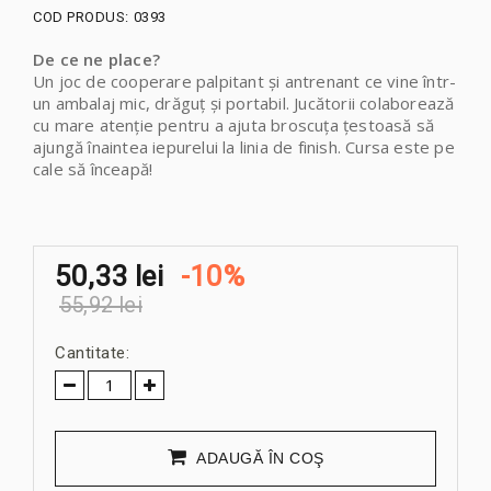
COD PRODUS:
0393
De ce ne place?
Un joc de cooperare palpitant și antrenant ce vine într-
un ambalaj mic, drăguț și portabil. Jucătorii colaborează
cu mare atenție pentru a ajuta broscuța țestoasă să
ajungă înaintea iepurelui la linia de finish. Cursa este pe
cale să înceapă!
50,33 lei
-10%
55,92 lei
Cantitate:
ADAUGĂ ÎN COŞ