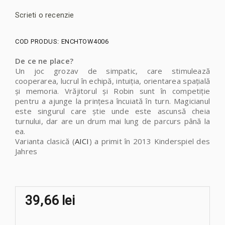
Scrieti o recenzie
COD PRODUS:
ENCHTOW4006
De ce ne place?
Un joc grozav de simpatic, care stimulează
cooperarea, lucrul în echipă, intuiția, orientarea spațială
și memoria. Vrăjitorul şi Robin sunt în competiție
pentru a ajunge la prinţesa încuiată în turn. Magicianul
este singurul care știe unde este ascunsă cheia
turnului, dar are un drum mai lung de parcurs până la
ea.
Varianta clasică (
AICI
) a primit în 2013 Kinderspiel des
Jahres
39,66 lei