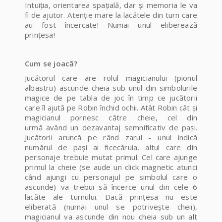
Intuiția, orientarea spațială, dar și memoria le va
fi de ajutor. Atenție mare la lacătele din turn care
au fost încercate! Numai unul eliberează
prințesa!
Cum se joacă?
Jucătorul care are rolul magicianului (pionul
albastru) ascunde cheia sub unul din simbolurile
magice de pe tabla de joc în timp ce jucătorii
care îl ajută pe Robin închid ochii. Atât Robin cât și
magicianul pornesc către cheie, cel din
urmă având un dezavantaj semnificativ de pași.
Jucătorii aruncă pe rând zarul - unul indică
numărul de pași ai ficecăruia, altul care din
personaje trebuie mutat primul. Cel care ajunge
primul la cheie (se aude un click magnetic atunci
când ajungi cu personajul pe simbolul care o
ascunde) va trebui să încerce unul din cele 6
lacăte ale turnului. Dacă prințesa nu este
eliberată (numai unul se potrivește cheii),
magicianul va ascunde din nou cheia sub un alt