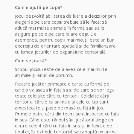
Cum îi ajută pe copii?
Jocul dezvoltă abilitatea de luare a deciziilor prin
alegerile pe care copiii trebuie să le facă: să
aducă mai multe animale în fermă sau să le
asigure pe cele pe care le are deja. De
asemenea, pentru copiii mai micuți, este un bun
exercițiu de orientare spațială și de familiarizare
cu lumea jocurilor de expansiune teritorială.
Cum se joacă?
Scopul jocului este de a avea cele mai multe
animale și lanuri de porumb.
Fiecare jucător primește o carte cu fermă pe
care o va așeza în fața sa și de care se vor lega
toate celelalte cărți cu teritorii. Celelalte cărți
teritoriu, cărțile cu animale și cele cu lup sunt
amestecate și puse pe masă cu fața în jos.
Primele patru cărți din teanc sunt întoarse cu fața
în sus. Când este rândul său, jucătorul alege un
dintre cele 4 cărți cu fața în sus și, în funcție de
tipul ei, își extinde teritoriul sau adoptă un animal.