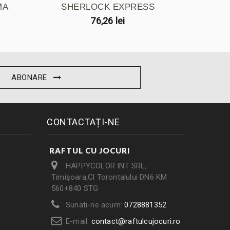
MA
SHERLOCK EXPRESS
76,26 lei
ABONARE
CONTACTAȚI-NE
RAFTUL CU JOCURI
HAPPYCOLOR INT SRL,
Timișoara,Cl Torontalului DN6 KM
560+840 STG
Sunati-ne acum:
0728881352
E-mail:
contact@raftulcujocuri.ro