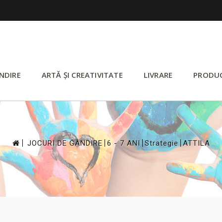
NDIRE
ARTĂ ȘI CREATIVITATE
LIVRARE
PRODU
>
>
>
>
JOCURI DE GÂNDIRE
6 - 7 ANI
Strategie
ATTILA