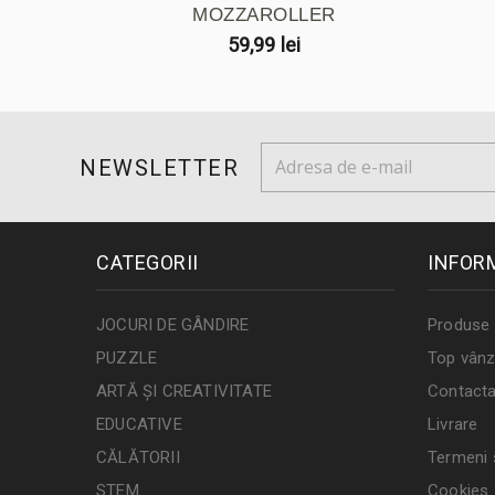
MOZZAROLLER
59,99 lei
NEWSLETTER
CATEGORII
INFOR
JOCURI DE GÂNDIRE
Produse 
PUZZLE
Top vânz
ARTĂ ȘI CREATIVITATE
Contacta
EDUCATIVE
Livrare
CĂLĂTORII
Termeni ș
STEM
Cookies