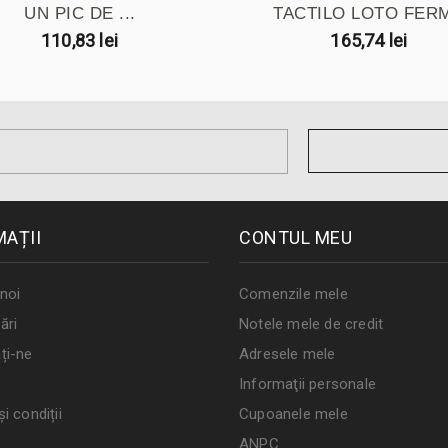
UN PIC DE ...
TACTILO LOTO FER
110,83 lei
165,74 lei
MAȚII
CONTUL MEU
noi
Comenzile mele
ări
Notele mele de credit
ți-ne
Adresele mele
Informaţii personale
i condiții
Cupoanele mele
ANPC