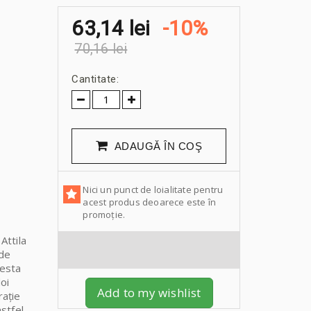
63,14 lei
-10%
70,16 lei
Cantitate:
ADAUGĂ ÎN COŞ
Nici un punct de loialitate pentru
acest produs deoarece este în
promoție.
Attila
 de
cesta
oi
Add to my wishlist
rație
astfel