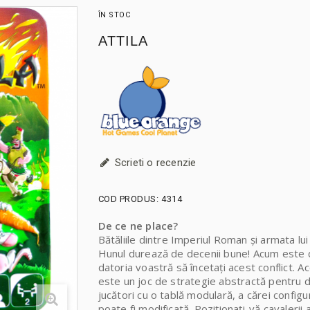
ÎN STOC
ATTILA
Scrieti o recenzie
COD PRODUS:
4314
De ce ne place?
Bătăliile dintre Imperiul Roman și armata lui 
Hunul durează de decenii bune! Acum este
datoria voastră să încetați acest conflict. A
este un joc de strategie abstractă pentru d
jucători cu o tablă modulară, a cărei configu
poate fi modificată. Poziționați-vă cavalerii 