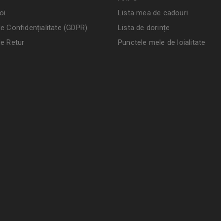
oi
Lista mea de cadouri
de Confidențialitate (GDPR)
Lista de dorințe
de Retur
Punctele mele de loialitate