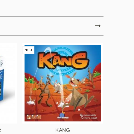
NOU
NOU
R
KANG