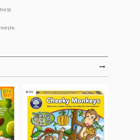
icții:
rivește.
NOU
NOU