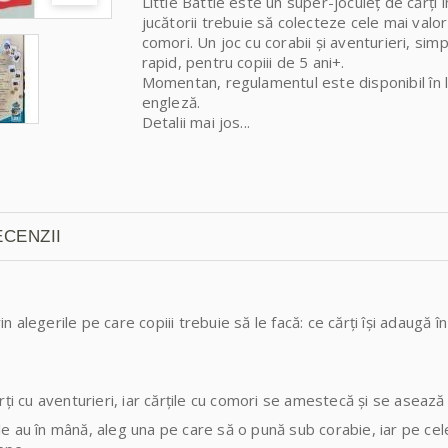
Little Battle este un super-joculeț de cărți î
jucătorii trebuie să colecteze cele mai valo
comori. Un joc cu corabii și aventurieri, simp
rapid, pentru copiii de 5 ani+.
Momentan, regulamentul este disponibil în 
engleză.
Detalii mai jos...
CENZII
in alegerile pe care copiii trebuie să le facă: ce cărți își adaugă î
ți cu aventurieri, iar cărțile cu comori se amestecă și se asează
e le au în mână, aleg una pe care să o pună sub corabie, iar pe ce