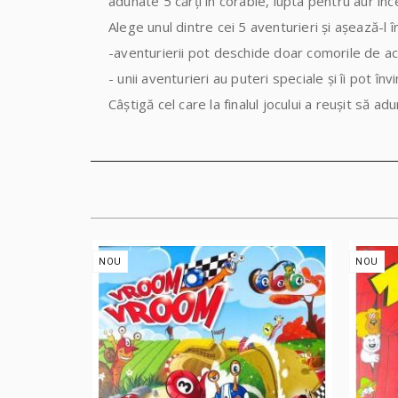
adunate 5 cărți în corabie, lupta pentru aur înc
Alege unul dintre cei 5 aventurieri și așează-l î
-aventurierii pot deschide doar comorile de a
- unii aventurieri au puteri speciale și îi pot în
Câștigă cel care la finalul jocului a reușit să ad
NOU
NOU