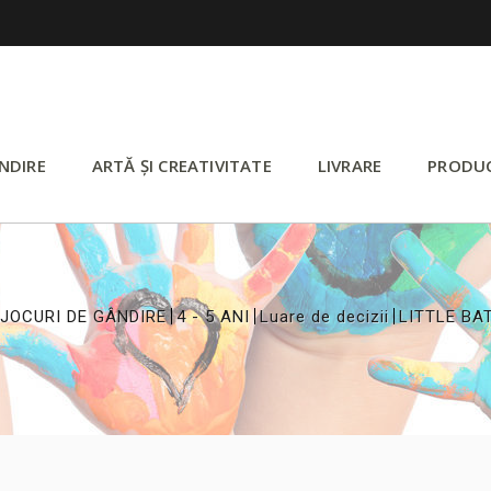
NDIRE
ARTĂ ȘI CREATIVITATE
LIVRARE
PRODU
>
>
>
JOCURI DE GÂNDIRE
4 - 5 ANI
Luare de decizii
LITTLE BA