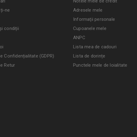
ări
Notele mele de credit
ți-ne
Adresele mele
Informaţii personale
i condiții
Cupoanele mele
ANPC
oi
Lista mea de cadouri
de Confidențialitate (GDPR)
Lista de dorințe
de Retur
Punctele mele de loialitate