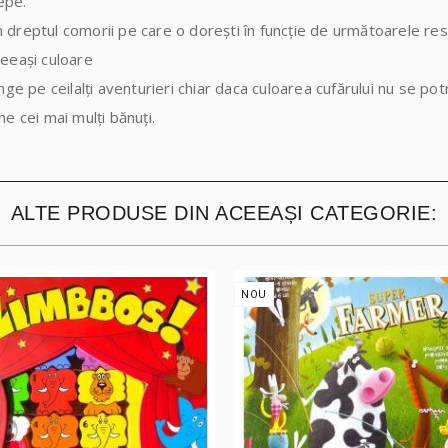
epe.
n dreptul comorii pe care o dorești în funcție de următoarele restr
ceeași culoare
vinge pe ceilalți aventurieri chiar daca culoarea cufărului nu se pot
une cei mai mulți bănuți.
ALTE PRODUSE DIN ACEEAȘI CATEGORIE:
NOU