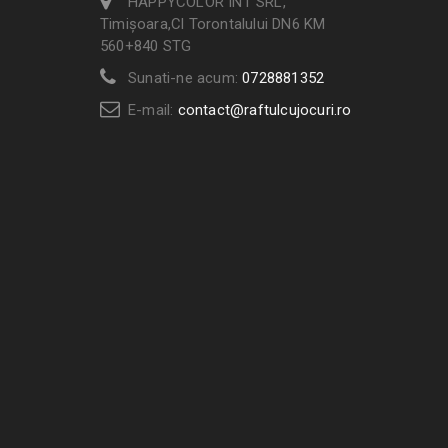
HAPPYCOLOR INT SRL,
Timișoara,Cl Torontalului DN6 KM
560+840 STG
Sunati-ne acum:
0728881352
E-mail:
contact@raftulcujocuri.ro