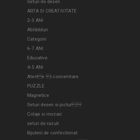
Seturi de desen
ARTA SI CREATIVITATE
2-3 ANI
Abtibilduri
Categorii
6-7 ANI
Educative
4-5 ANI
Atene i concentrare
PUZZLE
Magnetice
Seturi desen si pictur
Colaje si mozaic
seturi de razuit
Bijuterii de confectionat