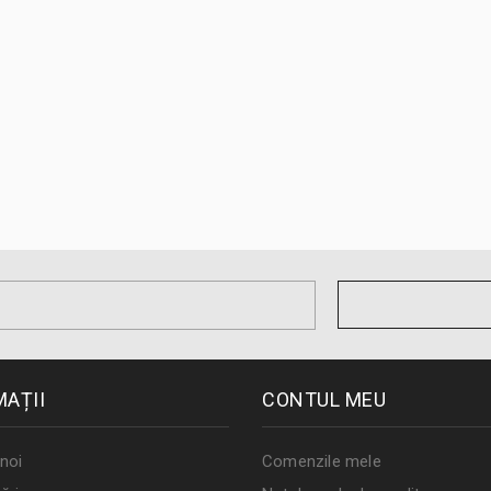
MAȚII
CONTUL MEU
noi
Comenzile mele