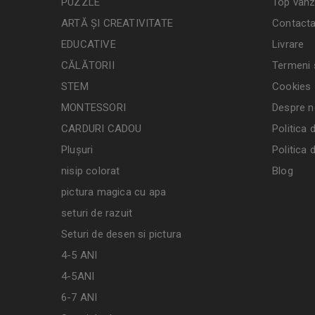
PUZZLE
Top vânz
ARTĂ ȘI CREATIVITATE
Contacta
EDUCATIVE
Livrare
CĂLĂTORII
Termeni ș
STEM
Cookies
MONTESSORI
Despre n
CARDURI CADOU
Politica 
Plușuri
Politica 
nisip colorat
Blog
pictura magica cu apa
seturi de razuit
Seturi de desen si pictura
4-5 ANI
4-5ANI
6-7 ANI