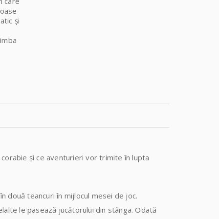
n care
roase
atic și
limba
n corabie și ce aventurieri vor trimite în lupta
 în două teancuri în mijlocul mesei de joc.
lelalte le pasează jucătorului din stânga. Odată