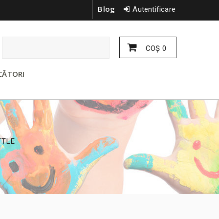
Blog
Autentificare
COŞ
0
CĂTORI
TTLE