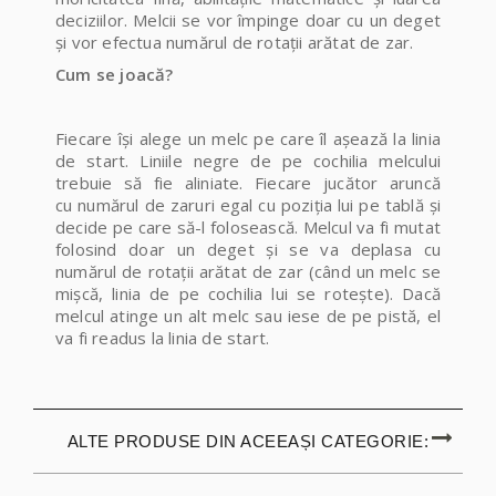
deciziilor. Melcii se vor împinge doar cu un deget
și vor efectua numărul de rotații arătat de zar.
Cum se joacă?
Fiecare își alege un melc pe care îl așează la linia
de start. Liniile negre de pe cochilia melcului
trebuie să fie aliniate. Fiecare jucător aruncă
cu numărul de zaruri egal cu poziția lui pe tablă și
decide pe care să-l folosească. Melcul va fi mutat
folosind doar un deget și se va deplasa cu
numărul de rotații arătat de zar (când un melc se
mișcă, linia de pe cochilia lui se rotește). Dacă
melcul atinge un alt melc sau iese de pe pistă, el
va fi readus la linia de start.
ALTE PRODUSE DIN ACEEAȘI CATEGORIE: