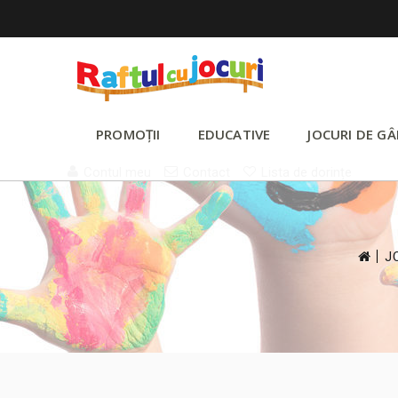
PROMOȚII
EDUCATIVE
JOCURI DE GÂ
Contul meu
Contact
Lista de dorințe
>
J