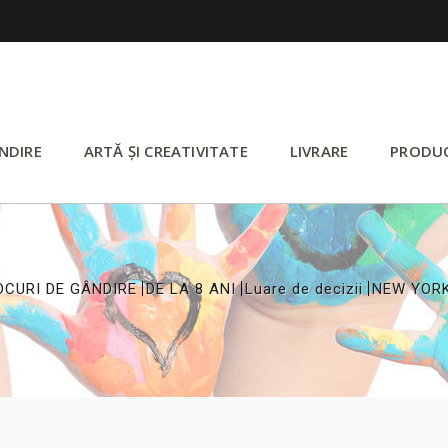
NDIRE
ARTĂ ȘI CREATIVITATE
LIVRARE
PRODU
>
>
>
OCURI DE GÂNDIRE
DE LA 8 ANI
Luare de decizii
NEW YORK