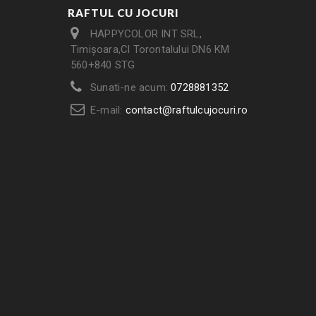
RAFTUL CU JOCURI
HAPPYCOLOR INT SRL,
Timișoara,Cl Torontalului DN6 KM
560+840 STG
Sunati-ne acum:
0728881352
E-mail:
contact@raftulcujocuri.ro