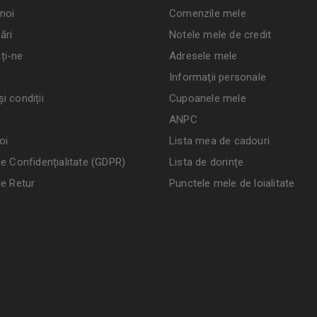
noi
Comenzile mele
ări
Notele mele de credit
ți-ne
Adresele mele
Informaţii personale
i condiții
Cupoanele mele
ANPC
oi
Lista mea de cadouri
de Confidențialitate (GDPR)
Lista de dorințe
de Retur
Punctele mele de loialitate