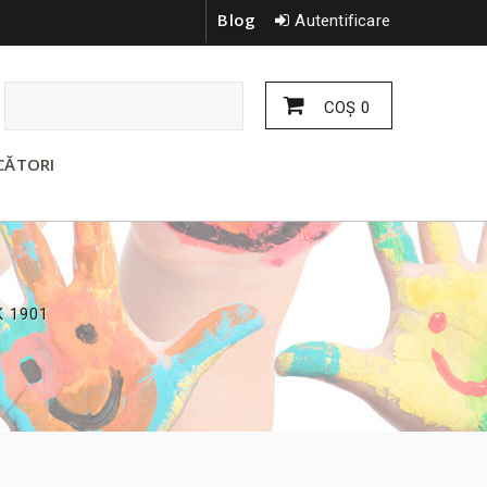
Blog
Autentificare
COŞ
0
CĂTORI
 1901