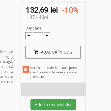
132,69 lei
-10%
147,44 lei
Cantitate:
e luare
ADAUGĂ ÎN COŞ
 lung și
ă tragă,
tare, să
Nici un punct de loialitate pentru
entru a
acest produs deoarece este în
lor este
promoție.
cele mai
Add to my wishlist