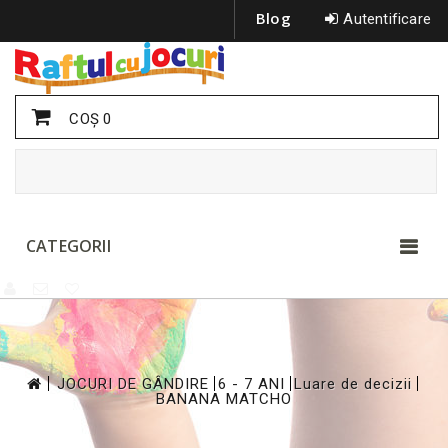
Blog
Autentificare
COŞ
0
CATEGORII
>
>
>
>
JOCURI DE GÂNDIRE
6 - 7 ANI
Luare de decizii
BANANA MATCHO