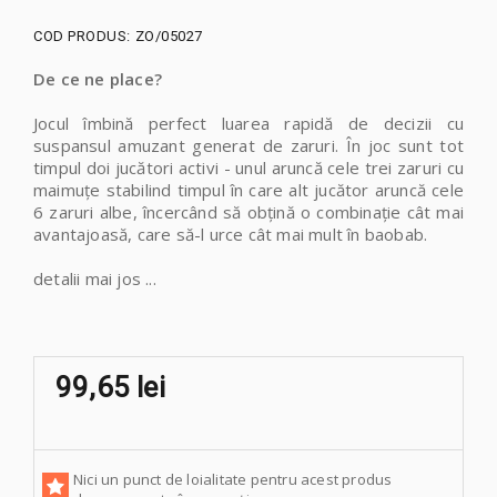
COD PRODUS:
ZO/05027
De ce ne place?
Jocul îmbină perfect luarea rapidă de decizii cu
suspansul amuzant generat de zaruri. În joc sunt tot
timpul doi jucători activi - unul aruncă cele trei zaruri cu
maimuțe stabilind timpul în care alt jucător aruncă cele
6 zaruri albe, încercând să obțină o combinație cât mai
avantajoasă, care să-l urce cât mai mult în baobab.
detalii mai jos ...
99,65 lei
Nici un punct de loialitate pentru acest produs