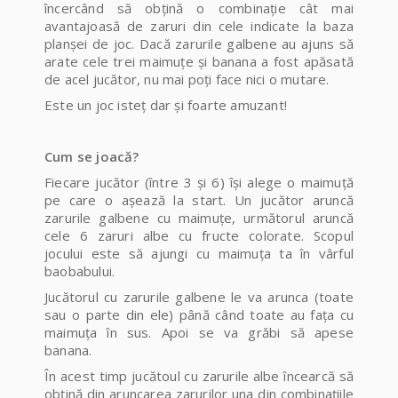
încercând să obțină o combinație cât mai
avantajoasă de zaruri din cele indicate la baza
planșei de joc. Dacă zarurile galbene au ajuns să
arate cele trei maimuțe și banana a fost apăsată
de acel jucător, nu mai poți face nici o mutare.
Este un joc isteț dar și foarte amuzant!
Cum se joacă?
Fiecare jucător (între 3 și 6) își alege o maimuță
pe care o așează la start. Un jucător aruncă
zarurile galbene cu maimuțe, următorul aruncă
cele 6 zaruri albe cu fructe colorate. Scopul
jocului este să ajungi cu maimuța ta în vârful
baobabului.
Jucătorul cu zarurile galbene le va arunca (toate
sau o parte din ele) până când toate au fața cu
maimuța în sus. Apoi se va grăbi să apese
banana.
În acest timp jucătoul cu zarurile albe încearcă să
obțină din aruncarea zarurilor una din combinațiile