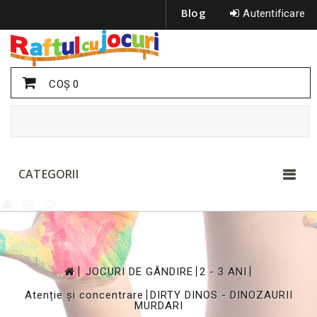
Blog
Autentificare
COŞ
0
CATEGORII
>
>
>
JOCURI DE GÂNDIRE
2 - 3 ANI
>
Atenție și concentrare
DIRTY DINOS - DINOZAURII
MURDARI