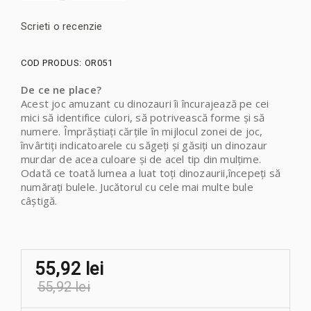
Scrieti o recenzie
COD PRODUS:
OR051
De ce ne place?
Acest joc amuzant cu dinozauri îi încurajează pe cei
mici să identifice culori, să potrivească forme și să
numere. Împrăștiați cărțile în mijlocul zonei de joc,
învârtiți indicatoarele cu săgeți și găsiți un dinozaur
murdar de acea culoare și de acel tip din mulțime.
Odată ce toată lumea a luat toți dinozaurii,începeți să
numărați bulele. Jucătorul cu cele mai multe bule
câștigă.
55,92 lei
55,92 lei