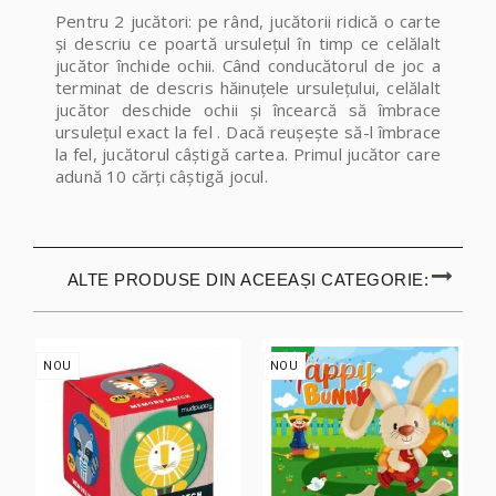
Pentru 2 jucători: pe rând, jucătorii ridică o carte
şi descriu ce poartă ursuleţul în timp ce celălalt
jucător închide ochii. Când conducătorul de joc a
terminat de descris hăinuţele ursuleţului, celălalt
jucător deschide ochii şi încearcă să îmbrace
ursuleţul exact la fel . Dacă reuşeşte să-l îmbrace
la fel, jucătorul câştigă cartea. Primul jucător care
adună 10 cărţi câştigă jocul.
ALTE PRODUSE DIN ACEEAȘI CATEGORIE:
NOU
NOU