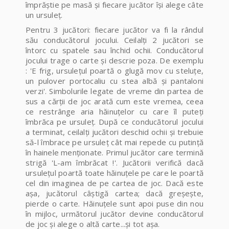
împrăștie pe masă și fiecare jucător își alege câte
un ursuleț.
Pentru 3 jucători: fiecare jucător va fi la rândul
său conducătorul jocului. Ceilalţi 2 jucători se
întorc cu spatele sau închid ochii. Conducătorul
jocului trage o carte şi descrie poza. De exemplu
: 'E frig, ursuleţul poartă o glugă mov cu steluţe,
un pulover portocaliu cu stea albă şi pantaloni
verzi'. Simbolurile legate de vreme din partea de
sus a cărţii de joc arată cum este vremea, ceea
ce restrânge aria hăinuţelor cu care îl puteţi
îmbrăca pe ursuleţ. După ce conducătorul jocului
a terminat, ceilalţi jucători deschid ochii şi trebuie
să-l îmbrace pe ursuleţ cât mai repede cu putinţă
în hainele menţionate. Primul jucător care termină
strigă 'L-am îmbrăcat !'. Jucătorii verifică dacă
ursuleţul poartă toate hăinuţele pe care le poartă
cel din imaginea de pe cartea de joc. Dacă este
aşa, jucătorul câştigă cartea; dacă greşeşte,
pierde o carte. Hăinuţele sunt apoi puse din nou
în mijloc, următorul jucător devine conducătorul
de joc şi alege o altă carte...şi tot aşa.