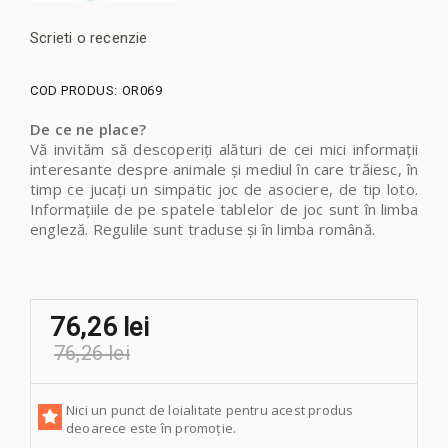
Scrieti o recenzie
COD PRODUS:
OR069
De ce ne place?
Vă invităm să descoperiți alături de cei mici informații
interesante despre animale și mediul în care trăiesc, în
timp ce jucați un simpatic joc de asociere, de tip loto.
Informațiile de pe spatele tablelor de joc sunt în limba
engleză. Regulile sunt traduse și în limba română.
76,26 lei
76,26 lei
Nici un punct de loialitate pentru acest produs
deoarece este în promoție.