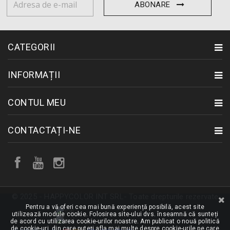
ABONARE
CATEGORII
INFORMAȚII
CONTUL MEU
CONTACTAȚI-NE
© 2025 - HAPPYCOLOR INT SRL- Toate drepturile rezervate
Pentru a vă oferi cea mai bună experiență posibilă, acest site
utilizează module cookie. Folosirea site-ului dvs. înseamnă că sunteți
de acord cu utilizarea cookie-urilor noastre. Am publicat o nouă politică
de cookie-uri, din care puteți afla mai multe despre cookie-urile pe care