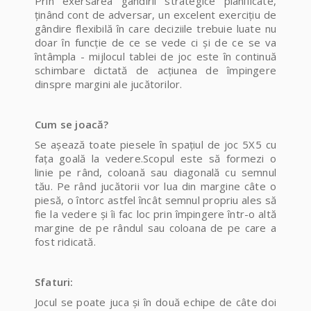
Prin exersarea gândirii strategice planificate,
ţinând cont de adversar, un excelent exerciţiu de
gândire flexibilă în care deciziile trebuie luate nu
doar în funcţie de ce se vede ci şi de ce se va
întâmpla - mijlocul tablei de joc este în continuă
schimbare dictată de acţiunea de împingere
dinspre margini ale jucătorilor.
Cum se joacă?
Se aşează toate piesele în spaţiul de joc 5X5 cu
faţa goală la vedere.Scopul este să formezi o
linie pe rând, coloană sau diagonală cu semnul
tău. Pe rând jucătorii vor lua din margine câte o
piesă, o întorc astfel încât semnul propriu ales să
fie la vedere şi îi fac loc prin împingere într-o altă
margine de pe rândul sau coloana de pe care a
fost ridicată.
Sfaturi:
Jocul se poate juca şi în două echipe de câte doi