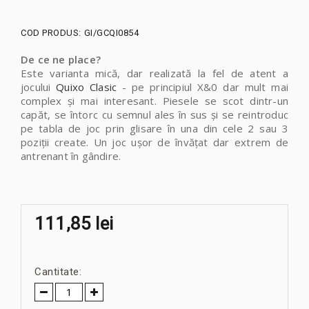
COD PRODUS:
GI/GCQI0854
De ce ne place?
Este varianta mică, dar realizată la fel de atent a
jocului
Quixo Clasic
- pe principiul X&0 dar mult mai
complex şi mai interesant. Piesele se scot dintr-un
capăt, se întorc cu semnul ales în sus şi se reintroduc
pe tabla de joc prin glisare în una din cele 2 sau 3
poziţii create. Un joc uşor de învăţat dar extrem de
antrenant în gândire.
111,85 lei
Cantitate: