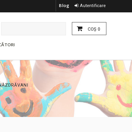
Blog
Autentificare
COŞ
0
CĂTORI
 NĂZDRĂVANI