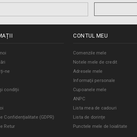
MAȚII
CONTUL MEU
noi
Comenzile mele
ări
Notele mele de credit
ți-ne
Adresele mele
Informaţii personale
i condiții
Cupoanele mele
ANPC
oi
Lista mea de cadouri
de Confidențialitate (GDPR)
Lista de dorințe
de Retur
Punctele mele de loialitate