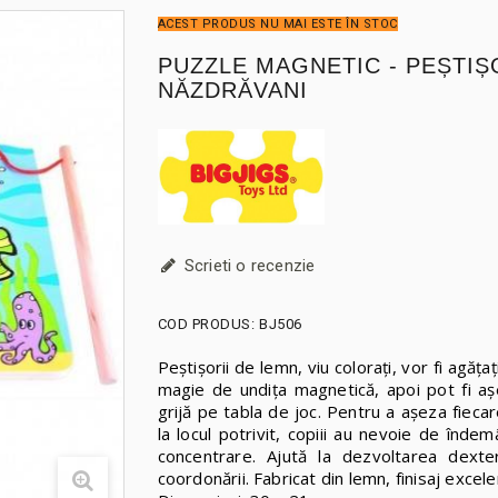
ACEST PRODUS NU MAI ESTE ÎN STOC
PUZZLE MAGNETIC - PEȘTIȘ
NĂZDRĂVANI
Scrieti o recenzie
COD PRODUS:
BJ506
Peștișorii de lemn, viu colorați, vor fi agățaț
magie de undița magnetică, apoi pot fi aș
grijă pe tabla de joc. Pentru a așeza fieca
la locul potrivit, copiii au nevoie de îndem
concentrare. Ajută la dezvoltarea dexteri
coordonării. Fabricat din lemn, finisaj excele