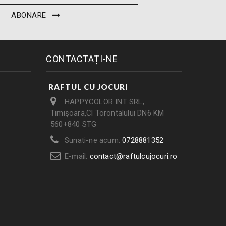
ABONARE
CONTACTAȚI-NE
RAFTUL CU JOCURI
HAPPYCOLOR INT SRL,
Timișoara,Cl Torontalului DN6 KM
560+840 STG
Sunati-ne acum:
0728881352
E-mail:
contact@raftulcujocuri.ro