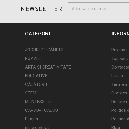
NEWSLETTER
CATEGORII
INFOR
JOCURI DE GÂNDIRE
Produse 
PUZZLE
Top vânz
ARTĂ ȘI CREATIVITATE
Contacta
EDUCATIVE
Livrare
CĂLĂTORII
Termeni ș
STEM
Cookies
MONTESSORI
Despre n
CARDURI CADOU
Politica 
Plușuri
Politica 
nisip colorat
Blog