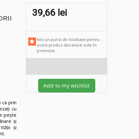
39,66 lei
ORII
Nici un punct de loialitate pentru
acest produs deoarece este în
promoție.
Add to my wishlist
i ca prin
ezați cu
re pește
ânare și
tății și
nt.