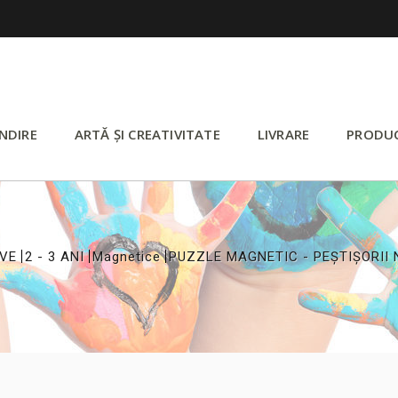
NDIRE
ARTĂ ȘI CREATIVITATE
LIVRARE
PRODU
>
>
>
IVE
2 - 3 ANI
Magnetice
PUZZLE MAGNETIC - PEȘTIȘORII