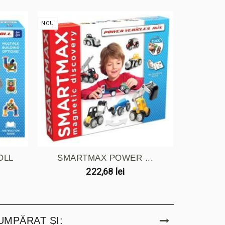
NOU
NOU
OLL
SMARTMAX POWER ...
VEHIC
222,68 lei
UMPĂRAT ȘI: