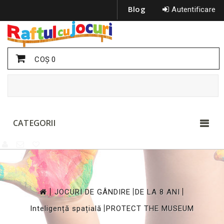
Blog
Autentificare
COŞ
0
CATEGORII
>
>
>
JOCURI DE GÂNDIRE
DE LA 8 ANI
>
Inteligență spațială
PROTECT THE MUSEUM