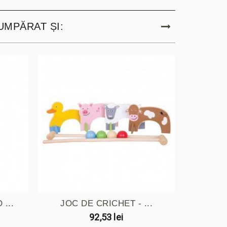
UMPĂRAT ȘI:
...
JOC DE CRICHET - ...
DESE
92,53 lei