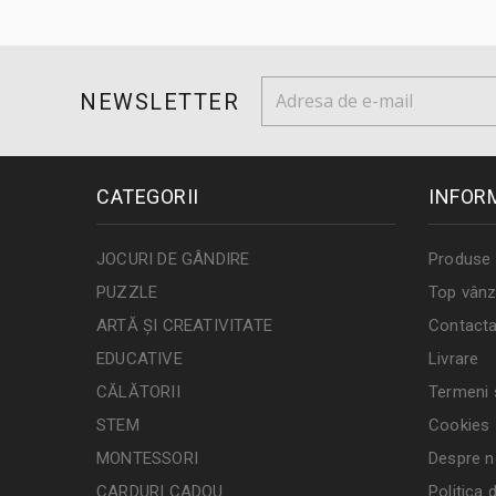
NEWSLETTER
CATEGORII
INFOR
JOCURI DE GÂNDIRE
Produse 
PUZZLE
Top vânz
ARTĂ ȘI CREATIVITATE
Contacta
EDUCATIVE
Livrare
CĂLĂTORII
Termeni ș
STEM
Cookies
MONTESSORI
Despre n
CARDURI CADOU
Politica 