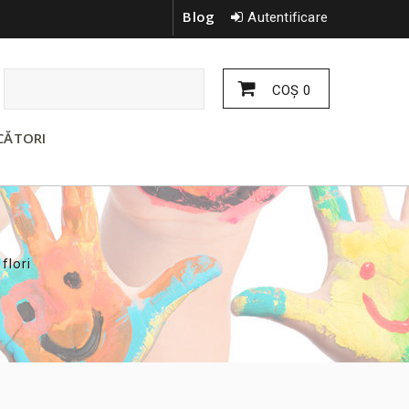
Blog
Autentificare
COŞ
0
CĂTORI
flori