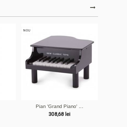
NOU
NOU
Pian 'Grand Piano' ...
Pia
308,68 lei