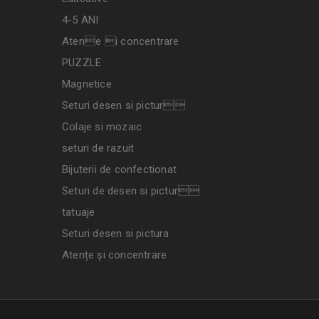
4-5 ANI
Atene i concentrare
PUZZLE
Magnetice
Seturi desen si pictur
Colaje si mozaic
seturi de razuit
Bijuterii de confectionat
Seturi de desen si pictur
tatuaje
Seturi desen si pictura
Atențe și concentrare