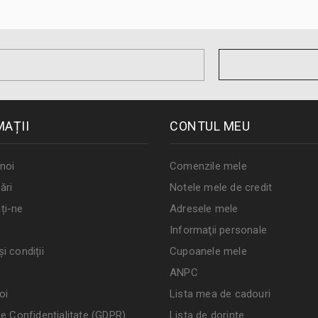
MAȚII
CONTUL MEU
noi
Comenzile mele
ări
Notele mele de credit
ți-ne
Adresele mele
Informaţii personale
i condiții
Cupoanele mele
ANPC
oi
Lista mea de cadouri
de Confidențialitate (GDPR)
Lista de dorințe