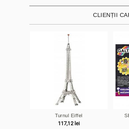
CLIENȚII C
Turnul Eiffel
S
117,12 lei