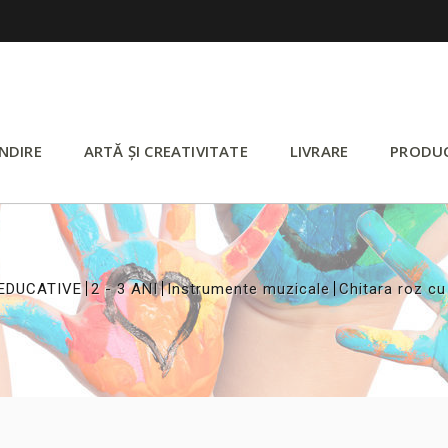
NDIRE
ARTĂ ȘI CREATIVITATE
LIVRARE
PRODU
>
>
>
EDUCATIVE
2 - 3 ANI
Instrumente muzicale
Chitara roz cu 