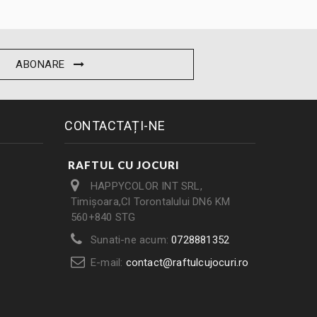
ABONARE
CONTACTAȚI-NE
RAFTUL CU JOCURI
HAPPYCOLOR INT SRL,
Timișoara,Cl Torontalului DN6 KM
560+840 STG
Sunati-ne acum:
0728881352
E-mail:
contact@raftulcujocuri.ro