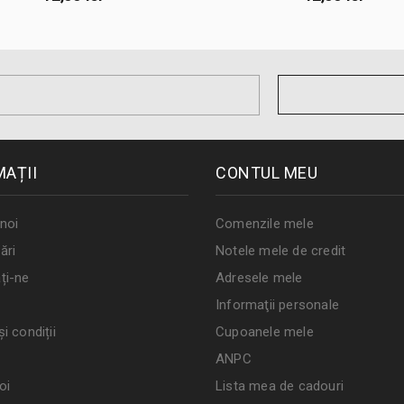
MAȚII
CONTUL MEU
noi
Comenzile mele
ări
Notele mele de credit
ți-ne
Adresele mele
Informaţii personale
i condiții
Cupoanele mele
ANPC
oi
Lista mea de cadouri