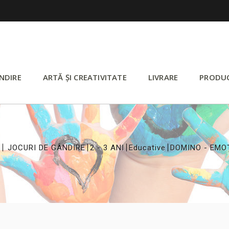
NDIRE
ARTĂ ȘI CREATIVITATE
LIVRARE
PRODU
>
>
>
>
JOCURI DE GÂNDIRE
2 - 3 ANI
Educative
DOMINO - EMOȚ