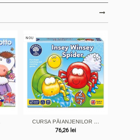
NOU
NOU
.
CURSA PĂIANJENILOR ...
J
76,26 lei