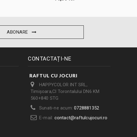
ABONARE
CONTACTAȚI-NE
RAFTUL CU JOCURI
HAPPYCOLOR INT SRL,
Timișoara,Cl Torontalului DN6 KM
560+840 STG
Sunati-ne acum:
0728881352
E-mail:
contact@raftulcujocuri.ro