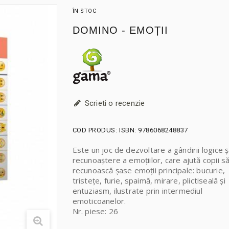
ÎN STOC
DOMINO - EMOȚII
Scrieti o recenzie
COD PRODUS:
ISBN: 9786068248837
Este un joc de dezvoltare a gândirii logice ș
recunoaștere a emoțiilor, care ajută copii s
recunoască șase emoții principale: bucurie,
tristețe, furie, spaimă, mirare, plictiseală și
entuziasm, ilustrate prin intermediul
emoticoanelor.
Nr. piese: 26