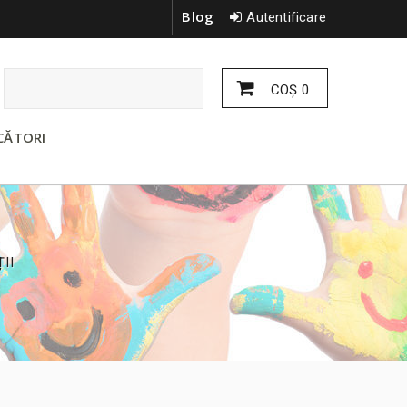
Blog
Autentificare
COŞ
0
CĂTORI
II