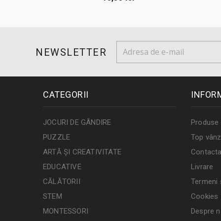
NEWSLETTER
CATEGORII
INFOR
JOCURI DE GÂNDIRE
Produse 
PUZZLE
Top vânz
ARTĂ ȘI CREATIVITATE
Contacta
EDUCATIVE
Livrare
CĂLĂTORII
Termeni ș
STEM
Cookies
MONTESSORI
Despre n