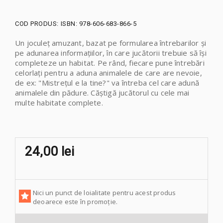
COD PRODUS:
ISBN: 978-606-683-866-5
Un joculeț amuzant, bazat pe formularea întrebarilor și
pe adunarea informațiilor, în care jucătorii trebuie să își
completeze un habitat. Pe rând, fiecare pune întrebări
celorlați pentru a aduna animalele de care are nevoie,
de ex: "Mistrețul e la tine?" va întreba cel care adună
animalele din pădure. Căștigă jucătorul cu cele mai
multe habitate complete.
24,00 lei
Nici un punct de loialitate pentru acest produs
deoarece este în promoție.