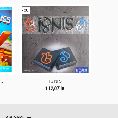
NOU
NOU
..
IGNIS
112,87 lei
ABONARE