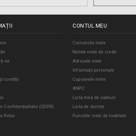
MAȚII
CONTUL MEU
noi
Comenzile mele
ări
Notele mele de credit
ți-ne
Adresele mele
Informaţii personale
i condiții
Cupoanele mele
ANPC
oi
Lista mea de cadouri
de Confidențialitate (GDPR)
Lista de dorințe
de Retur
Punctele mele de loialitate