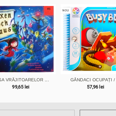
NOU
SA VRĂJITOARELOR ...
GÂNDACI OCUPAȚI / .
99,65 lei
57,96 lei