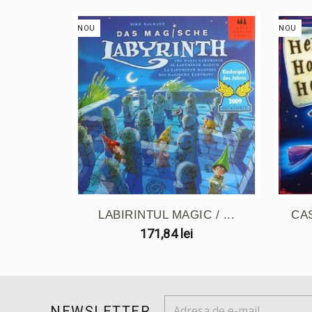
NOU
NOU
LABIRINTUL MAGIC / ...
CA
171,84 lei
NEWSLETTER