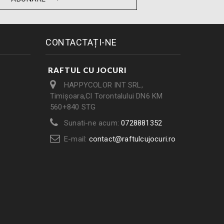
CONTACTAȚI-NE
RAFTUL CU JOCURI
HAPPYCOLOR INT SRL,
Timișoara,Cl Torontalului DN6 KM
560+840 STG
Sunati-ne acum:
0728881352
E-mail:
contact@raftulcujocuri.ro