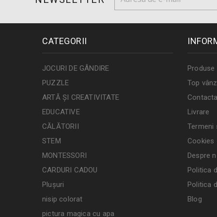
CATEGORII
INFOR
JOCURI DE GÂNDIRE
Produse 
PUZZLE
Top vânz
ARTĂ ȘI CREATIVITATE
Contacta
EDUCATIVE
Livrare
CĂLĂTORII
Termeni ș
STEM
Cookies
MONTESSORI
Despre n
CARDURI CADOU
Politica 
Plușuri
Politica 
nisip colorat
Blog
pictura magica cu apa