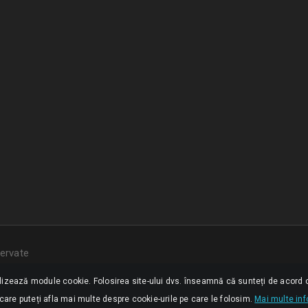
ervate
ilizează module cookie. Folosirea site-ului dvs. înseamnă că sunteți de acord c
 care puteți afla mai multe despre cookie-urile pe care le folosim.
Mai multe inf