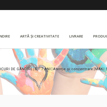
NDIRE
ARTĂ ȘI CREATIVITATE
LIVRARE
PRODU
>
>
>
OCURI DE GÂNDIRE
6 - 7 ANI
Atenție și concentrare
MAKI 