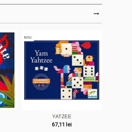
NOU
NOU
YATZEE
ZING
67,11 lei