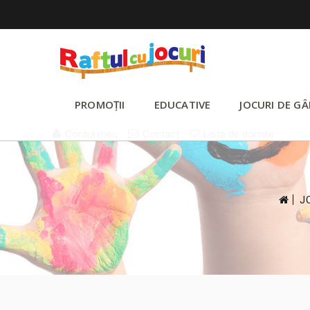
PROMOȚII
EDUCATIVE
JOCURI DE GÂ
Contul meu
Contact
Lista de dorințe
>
J