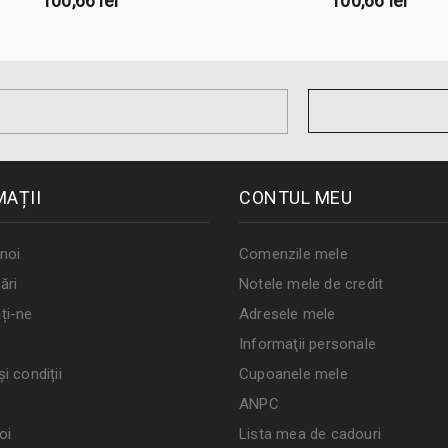
100,66 lei
100,66 lei
MAȚII
CONTUL MEU
noi
Comenzile mele
ări
Notele mele de credit
ți-ne
Adresele mele
Informaţii personale
i condiții
Cupoanele mele
ANPC
oi
Lista mea de cadouri