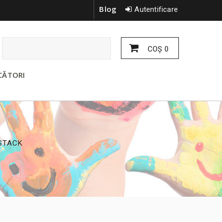
Blog
Autentificare
COŞ
0
CĂTORI
STACK