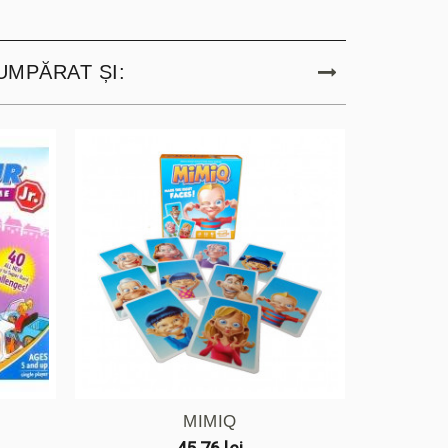
UMPĂRAT ȘI:
MIMIQ
YOGI