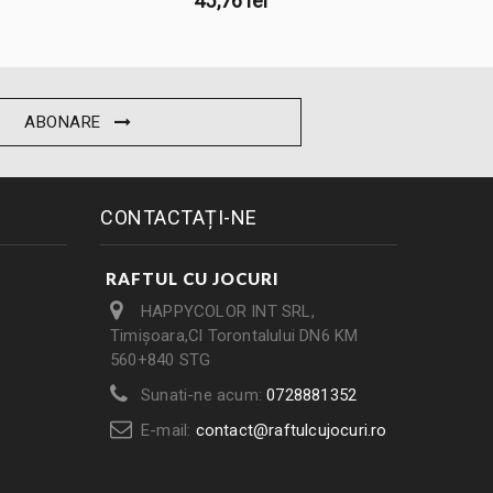
45,76 lei
ABONARE
CONTACTAȚI-NE
RAFTUL CU JOCURI
HAPPYCOLOR INT SRL,
Timișoara,Cl Torontalului DN6 KM
560+840 STG
Sunati-ne acum:
0728881352
E-mail:
contact@raftulcujocuri.ro