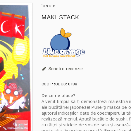
ÎN STOC
MAKI STACK
Scrieti o recenzie
COD PRODUS:
0188
De ce ne place?
A venit timpul să-ți demonstrezi măiestria î
ale bucătăriei japoneze! Pune-ți masca pe oc
ajutorul indicațiilor date de coechipierului tă
realizează meniul. Apucă bucățile de sushi, fa
cu tăiței și sticlele de sos de soia și așează
peste alta, în ordinea corectă. Execută cu at