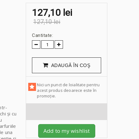
127,10 lei
127,10 lei
Cantitate:
ADAUGĂ ÎN COŞ
Nici un punct de loialitate pentru
acest produs deoarece este în
promoție.
ntr-
hi și cu
u
rfuriile
Add to my wishlist
-le una
enție și