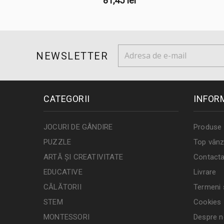
81,45 lei
NEWSLETTER
CATEGORII
INFOR
JOCURI DE GÂNDIRE
Produse 
PUZZLE
Top vânz
ARTĂ ȘI CREATIVITATE
Contacta
EDUCATIVE
Livrare
CĂLĂTORII
Termeni ș
STEM
Cookies
MONTESSORI
Despre n