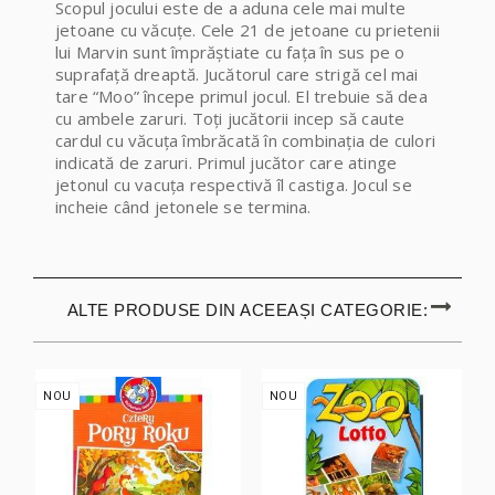
Scopul jocului este de a aduna cele mai multe
jetoane cu văcuțe. Cele 21 de jetoane cu prietenii
lui Marvin sunt împrăștiate cu fața în sus pe o
suprafață dreaptă. Jucătorul care strigă cel mai
tare “Moo” începe primul jocul. El trebuie să dea
cu ambele zaruri. Toți jucătorii incep să caute
cardul cu văcuța îmbrăcată în combinația de culori
indicată de zaruri. Primul jucător care atinge
jetonul cu vacuța respectivă îl castiga. Jocul se
incheie când jetonele se termina.
ALTE PRODUSE DIN ACEEAȘI CATEGORIE:
NOU
NOU