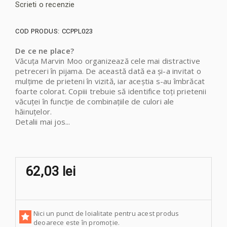
Scrieti o recenzie
COD PRODUS:
CCPPL023
De ce ne place?
Văcuța Marvin Moo organizează cele mai distractive
petreceri în pijama. De această dată ea și-a invitat o
mulțime de prieteni în vizită, iar aceștia s-au îmbrăcat
foarte colorat. Copiii trebuie să identifice toți prietenii
văcuței în funcție de combinațiile de culori ale
hăinuțelor.
Detalii mai jos...
62,03 lei
Nici un punct de loialitate pentru acest produs
deoarece este în promoție.