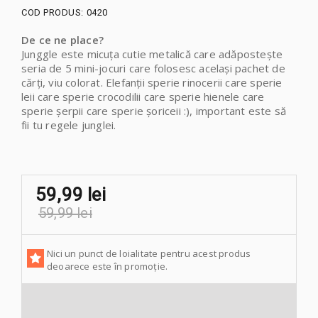
COD PRODUS:
0420
De ce ne place?
Junggle este micuța cutie metalică care adăpostește
seria de 5 mini-jocuri care folosesc același pachet de
cărți, viu colorat. Elefanții sperie rinocerii care sperie
leii care sperie crocodilii care sperie hienele care
sperie șerpii care sperie șoriceii :), important este să
fii tu regele junglei.
59,99 lei
59,99 lei
Nici un punct de loialitate pentru acest produs
deoarece este în promoție.