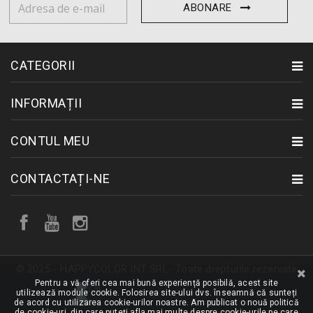
ABONARE
CATEGORII
INFORMAȚII
CONTUL MEU
CONTACTAȚI-NE
© 2025 - HAPPYCOLOR INT SRL- Toate drepturile rezervate
Pentru a vă oferi cea mai bună experiență posibilă, acest site
utilizează module cookie. Folosirea site-ului dvs. înseamnă că sunteți
de acord cu utilizarea cookie-urilor noastre. Am publicat o nouă politică
de cookie-uri, din care puteți afla mai multe despre cookie-urile pe care