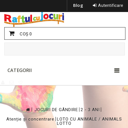
Blog
Autentificare
COŞ
0
CATEGORII
>
>
>
JOCURI DE GÂNDIRE
2 - 3 ANI
>
Atenție și concentrare
LOTO CU ANIMALE / ANIMALS
LOTTO