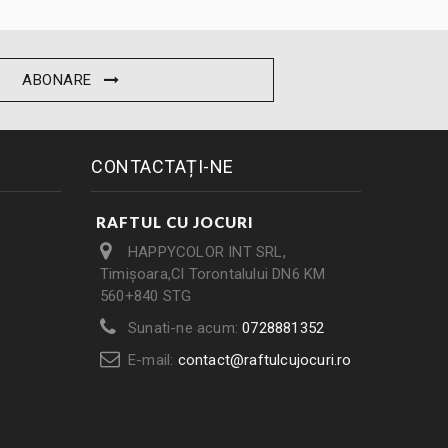
ABONARE
CONTACTAȚI-NE
RAFTUL CU JOCURI
HAPPYCOLOR INT SRL,
Timișoara,Cl Torontalului DN6 KM
560+840 STG
Sunati-ne acum:
0728881352
E-mail:
contact@raftulcujocuri.ro