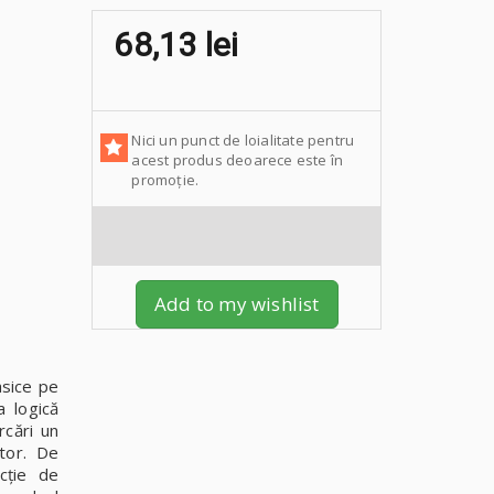
68,13 lei
Nici un punct de loialitate pentru
acest produs deoarece este în
promoție.
Add to my wishlist
asice pe
a logică
rcări un
ător. De
cție de