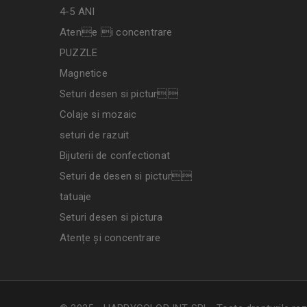
4-5 ANI
Atene i concentrare
PUZZLE
Magnetice
Seturi desen si pictur
Colaje si mozaic
seturi de razuit
Bijuterii de confectionat
Seturi de desen si pictur
tatuaje
Seturi desen si pictura
Atențe și concentrare