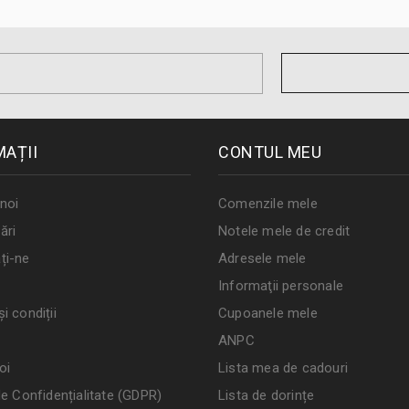
MAȚII
CONTUL MEU
noi
Comenzile mele
ări
Notele mele de credit
ți-ne
Adresele mele
Informaţii personale
i condiții
Cupoanele mele
ANPC
oi
Lista mea de cadouri
de Confidențialitate (GDPR)
Lista de dorințe