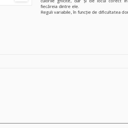
culorile ghicite, dar și de locul corect î
fiecăreia dintre ele.
Reguli variabile, în funcție de dificultatea dor