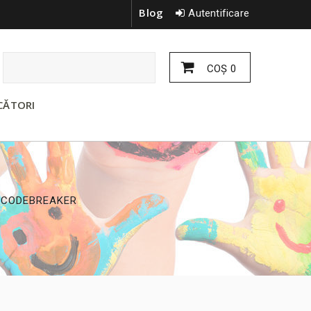
Blog
Autentificare
COŞ
0
CĂTORI
 CODEBREAKER