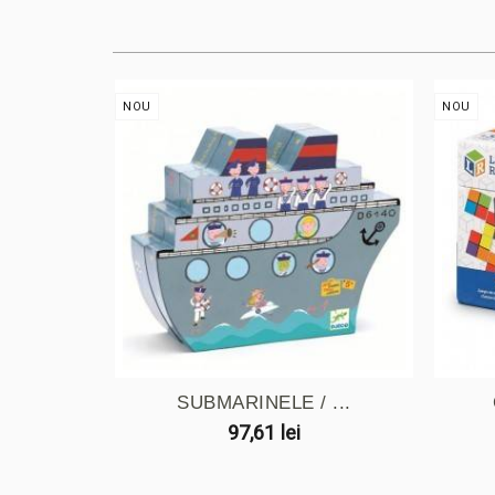
NOU
NOU
SUBMARINELE / ...
97,61 lei