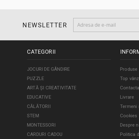
NEWSLETTER
CATEGORII
INFOR
JOCURI DE GÂNDIRE
Produse 
PUZZLE
Top vânz
ARTĂ ȘI CREATIVITATE
Contacta
EDUCATIVE
Livrare
CĂLĂTORII
Termeni ș
STEM
Cookies
MONTESSORI
Despre n
CARDURI CADOU
Politica 