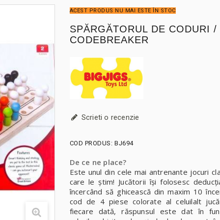
ACEST PRODUS NU MAI ESTE ÎN STOC
SPĂRGĂTORUL DE CODURI /
CODEBREAKER
Scrieti o recenzie
COD PRODUS:
BJ694
De ce ne place?
Este unul din cele mai antrenante jocuri cl
care le știm! Jucătorii își folosesc deducți
încercând să ghicească din maxim 10 înce
cod de 4 piese colorate al celuilalt juc
fiecare dată, răspunsul este dat în fun