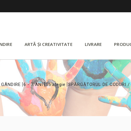
NDIRE
ARTĂ ȘI CREATIVITATE
LIVRARE
PRODU
>
>
>
 GÂNDIRE
6 - 7 ANI
Strategie
SPĂRGĂTORUL DE CODURI /