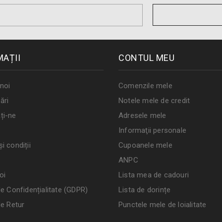
MAȚII
CONTUL MEU
noi
Comenzile mele
ări
Notele mele de credit
ți-ne
Adresele mele
Informaţii personale
i condiții
Cupoanele mele
ANPC
oi
Lista mea de cadouri
de Confidențialitate (GDPR)
Lista de dorințe
de Retur
Punctele mele de loialitate