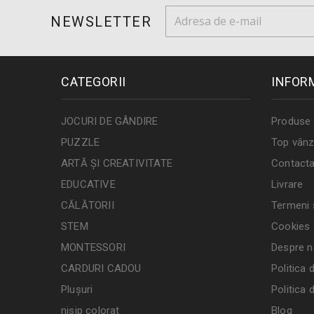
NEWSLETTER
CATEGORII
INFOR
JOCURI DE GÂNDIRE
Produse 
PUZZLE
Top vânz
ARTĂ ȘI CREATIVITATE
Contacta
EDUCATIVE
Livrare
CĂLĂTORII
Termeni ș
STEM
Cookies
MONTESSORI
Despre n
CARDURI CADOU
Politica 
Plușuri
Politica 
nisip colorat
Blog