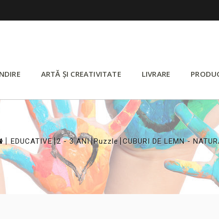
NDIRE
ARTĂ ȘI CREATIVITATE
LIVRARE
PRODU
>
>
>
>
EDUCATIVE
2 - 3 ANI
Puzzle
CUBURI DE LEMN - NATUR