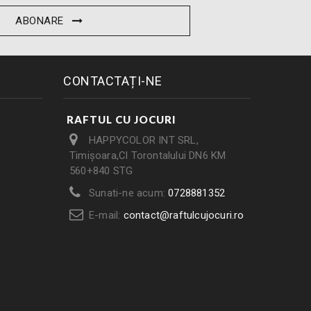
ABONARE
CONTACTAȚI-NE
RAFTUL CU JOCURI
HAPPYCOLOR INT SRL,
Timișoara,Cl Torontalului DN6 KM
560+840 STG
Sunati-ne acum:
0728881352
E-mail:
contact@raftulcujocuri.ro