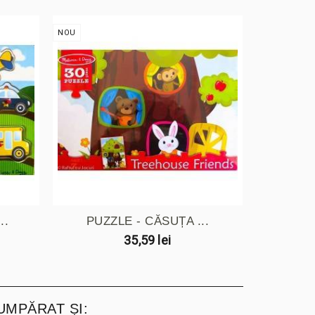
NOU
NOU
..
PUZZLE - CĂSUȚA ...
PUZZ
35,59 lei
UMPĂRAT ȘI: