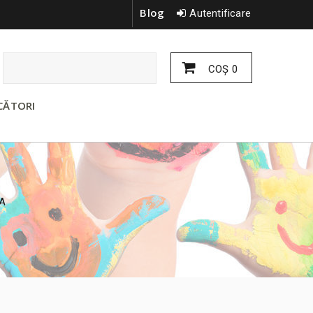
Blog
Autentificare
COŞ
0
CĂTORI
A