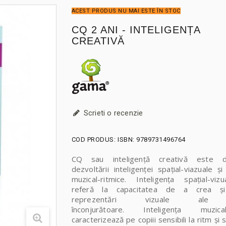
ACEST PRODUS NU MAI ESTE ÎN STOC
CQ 2 ANI - INTELIGENȚA
CREATIVĂ
Scrieti o recenzie
COD PRODUS:
ISBN: 9789731496764
CQ sau inteligență creativă este d
dezvoltării inteligenței spațial-viazuale și
muzical-ritmice. Inteligența spațial-viz
referă la capacitatea de a crea și
reprezentări vizuale ale 
înconjurătoare. Inteligența muzic
caracterizează pe copiii sensibili la ritm și