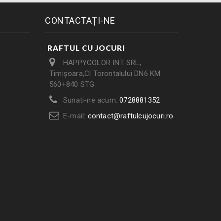
CONTACTAȚI-NE
RAFTUL CU JOCURI
HAPPYCOLOR INT SRL,
Timișoara,Cl Torontalului DN6 KM
560+840 STG
Sunati-ne acum:
0728881352
E-mail:
contact@raftulcujocuri.ro