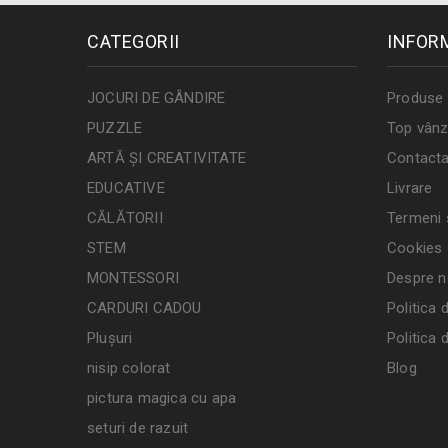
CATEGORII
INFOR
JOCURI DE GÂNDIRE
Produse 
PUZZLE
Top vânz
ARTĂ ȘI CREATIVITATE
Contacta
EDUCATIVE
Livrare
CĂLĂTORII
Termeni ș
STEM
Cookies
MONTESSORI
Despre n
CARDURI CADOU
Politica 
Plușuri
Politica 
nisip colorat
Blog
pictura magica cu apa
seturi de razuit