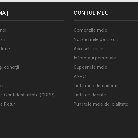
MAȚII
CONTUL MEU
noi
Comenzile mele
ări
Notele mele de credit
ți-ne
Adresele mele
Informaţii personale
i condiții
Cupoanele mele
ANPC
oi
Lista mea de cadouri
de Confidențialitate (GDPR)
Lista de dorințe
de Retur
Punctele mele de loialitate