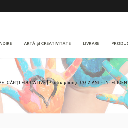
NDIRE
ARTĂ ȘI CREATIVITATE
LIVRARE
PRODU
>
>
>
VE
CĂRȚI EDUCATIVE
Pentru părinți
CQ 2 ANI - INTELIGE