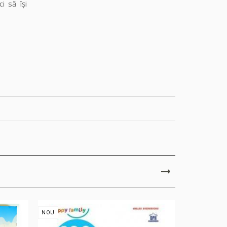
i să își
NOU
NOU