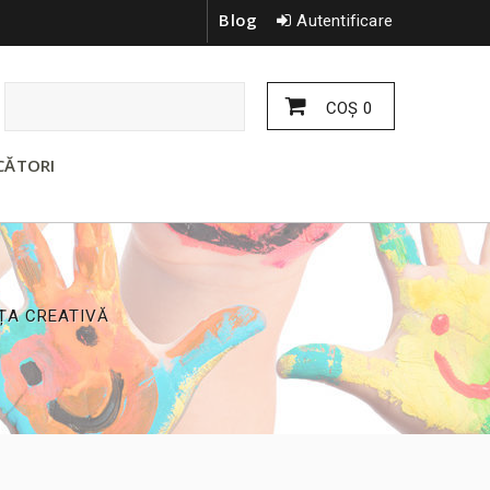
Blog
Autentificare
COŞ
0
CĂTORI
NȚA CREATIVĂ