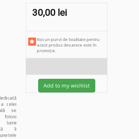
30,00 lei
Nici un punct de loialitate pentru
acest produs deoarece este în
promoție.
Add to my wishlist
edicată
 a celei
uală se
 folosi
lumii
ală îi
 sunetele