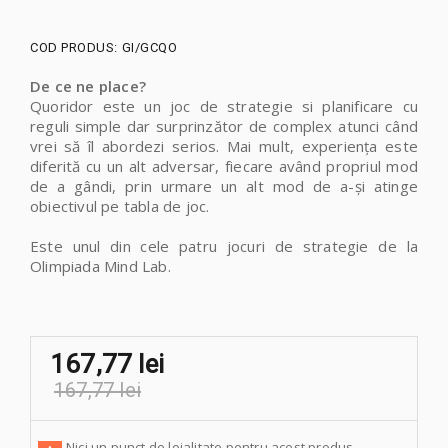
COD PRODUS:
GI/GCQO
De ce ne place?
Quoridor este un joc de strategie si planificare cu
reguli simple dar surprinzător de complex atunci când
vrei să îl abordezi serios. Mai mult, experienţa este
diferită cu un alt adversar, fiecare având propriul mod
de a gândi, prin urmare un alt mod de a-şi atinge
obiectivul pe tabla de joc.
Este unul din cele patru jocuri de strategie de la
Olimpiada Mind Lab.
167,77 lei
167,77 lei
Nici un punct de loialitate pentru acest produs