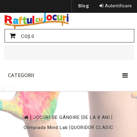
Blog
Autentificare
COŞ
0
CATEGORII
>
>
>
JOCURI DE GÂNDIRE
DE LA 8 ANI
>
Olimpiada Mind Lab
QUORIDOR CLASIC