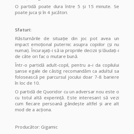
O partidă poate dura între 5 şi 15 minute. Se
poate juca şi în 4 jucători.
Sfaturi:
Răsturnările de situaţie din joc pot avea un
impact emoţional puternic asupra copiilor (şi nu
numai). Încurajaţi-i să ia propriile decizii şi lăudaţi-i
de câte ori fac o mutare bună.
Într-o partidă adult-copil, pentru a–i da copilului
şanse egale de câstig recomandăm ca adultul sa
folosească pe parcursul jocului doar 7-8 bariere
în loc de 10.
O partidă de Quoridor cu un adversar nou este o
cu totul altă experinţă. Este interesant să vezi
cum fiecare persoană gândeşte altfel şi are alt
mod de a acţiona.
Producător: Gigamic