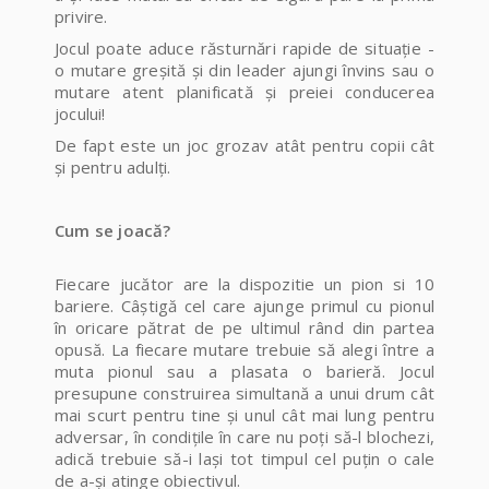
privire.
Jocul poate aduce răsturnări rapide de situaţie -
o mutare greşită şi din leader ajungi învins sau o
mutare atent planificată şi preiei conducerea
jocului!
De fapt este un joc grozav atât pentru copii cât
şi pentru adulţi.
Cum se joacă?
Fiecare jucător are la dispozitie un pion si 10
bariere. Câştigă cel care ajunge primul cu pionul
în oricare pătrat de pe ultimul rând din partea
opusă. La fiecare mutare trebuie să alegi între a
muta pionul sau a plasata o barieră. Jocul
presupune construirea simultană a unui drum cât
mai scurt pentru tine şi unul cât mai lung pentru
adversar, în condițile în care nu poți să-l blochezi,
adică trebuie să-i laşi tot timpul cel puţin o cale
de a-şi atinge obiectivul.