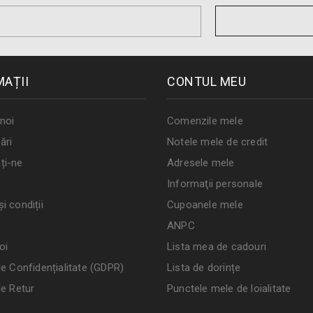
MAȚII
CONTUL MEU
noi
Comenzile mele
ări
Notele mele de credit
ți-ne
Adresele mele
Informaţii personale
i condiții
Cupoanele mele
ANPC
oi
Lista mea de cadouri
de Confidențialitate (GDPR)
Lista de dorințe
de Retur
Punctele mele de loialitate