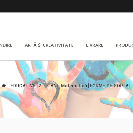
NDIRE
ARTĂ ȘI CREATIVITATE
LIVRARE
PRODU
>
>
>
>
EDUCATIVE
2 - 3 ANI
Matematică
FORME DE SORTAT