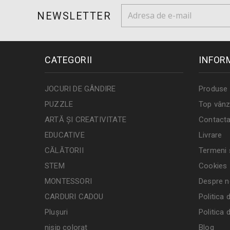
NEWSLETTER
CATEGORII
INFOR
JOCURI DE GÂNDIRE
Produse 
PUZZLE
Top vânz
ARTĂ ȘI CREATIVITATE
Contacta
EDUCATIVE
Livrare
CĂLĂTORII
Termeni ș
STEM
Cookies
MONTESSORI
Despre n
CARDURI CADOU
Politica 
Plușuri
Politica 
nisip colorat
Blog