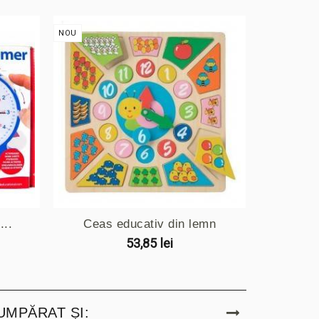
NOU
NOU
..
Ceas educativ din lemn
NUMĂ
53,85 lei
UMPĂRAT ȘI: