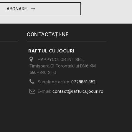
ABONARE
CONTACTAȚI-NE
RAFTUL CU JOCURI
HAPPYCOLOR INT SRL,
Timișoara,Cl Torontalului DN6 KM
560+840 STG
Sunati-ne acum:
0728881352
E-mail:
contact@raftulcujocuri.ro