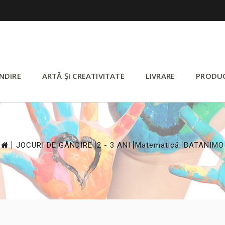
NDIRE
ARTĂ ȘI CREATIVITATE
LIVRARE
PRODU
>
>
>
>
JOCURI DE GÂNDIRE
2 - 3 ANI
Matematică
BATANIMO