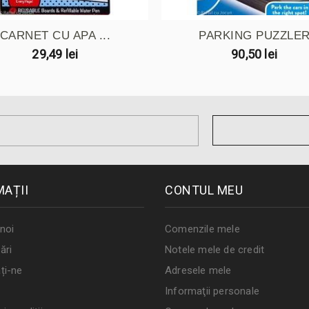
CARNET CU APA ...
PARKING PUZZLE
29,49 lei
90,50 lei
MAȚII
CONTUL MEU
noi
Comenzile mele
ări
Notele mele de credit
ți-ne
Adresele mele
Informaţii personale