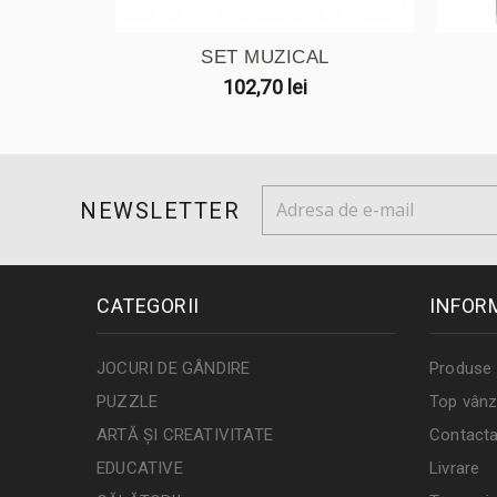
SET MUZICAL
102,70 lei
NEWSLETTER
CATEGORII
INFOR
JOCURI DE GÂNDIRE
Produse 
PUZZLE
Top vânz
ARTĂ ȘI CREATIVITATE
Contacta
EDUCATIVE
Livrare