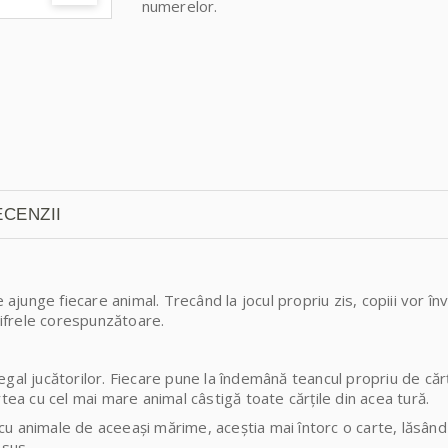
numerelor.
CENZII
e ajunge fiecare animal. Trecând la jocul propriu zis, copiii vor 
 cifrele corespunzătoare.
al jucătorilor. Fiecare pune la îndemână teancul propriu de cărți, 
rtea cu cel mai mare animal câstigă toate cărțile din acea tură.
i cu animale de aceeași mărime, aceștia mai întorc o carte, lăsând
 sus.