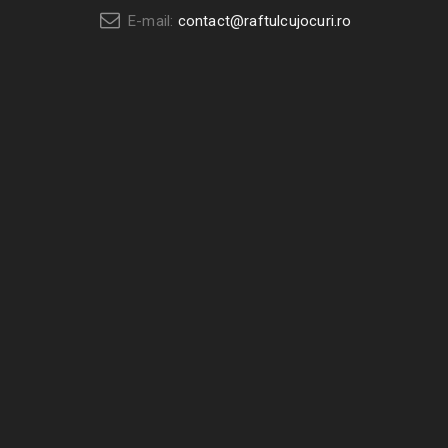
E-mail:
contact@raftulcujocuri.ro