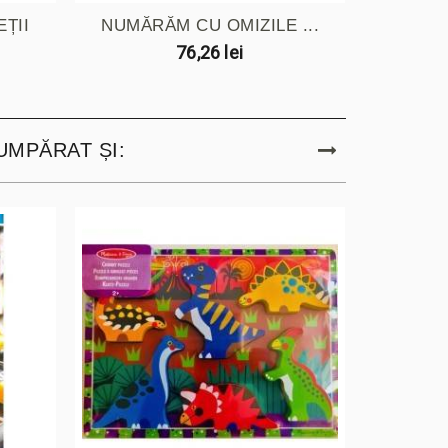
ȚII
NUMĂRĂM CU OMIZILE ...
CURSA
76,26 lei
UMPĂRAT ȘI: