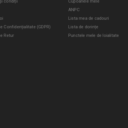
i condiții
Cupoanele mele
ANPC
oi
Lista mea de cadouri
de Confidențialitate (GDPR)
Lista de dorințe
de Retur
Punctele mele de loialitate