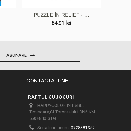
R
PUZZLE ÎN RELIEF - ...
PENGO
54,91 lei
ABONARE
CONTACTAȚI-NE
RAFTUL CU JOCURI
HAPPYCOLOR INT SRL,
Timișoara,Cl Torontalului DN6 KM
560+840 STG
Sunati-ne acum:
0728881352