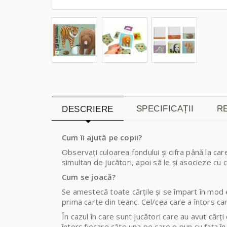
SPECIFICAȚII
RE
DESCRIERE
Cum îi ajută pe copii?
Observați culoarea fondului și cifra până la car
simultan de jucători, apoi să le și asocieze cu
Cum se joacă?
Se amestecă toate cărțile și se împart în mod eg
prima carte din teanc. Cel/cea care a întors ca
În cazul în care sunt jucători care au avut cărț
întorc fiecare câte una pe care o pun cu fața în