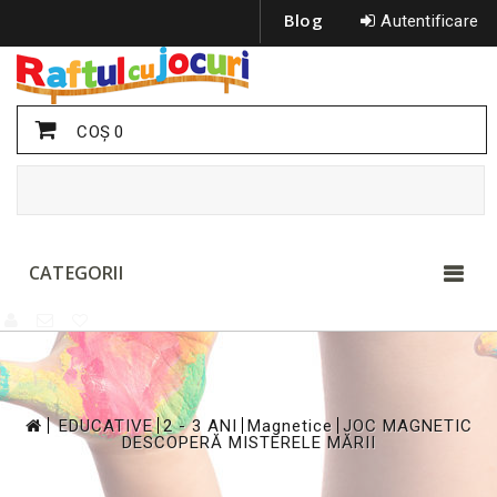
Blog
Autentificare
COŞ
0
CATEGORII
>
>
>
>
EDUCATIVE
2 - 3 ANI
Magnetice
JOC MAGNETIC
DESCOPERĂ MISTERELE MĂRII