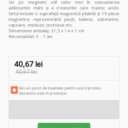
Un joc magnetic util celor mici în cunoașterea
adâncurilor mării și a creaturilor care traiesc acolo.
Setul include o suprafață magnetică pliabilă și 19 piese
magnetice reprezentând pești, balene, submarine,
vapoare, meduze, țestoase etc.
Dimensiune ambalaj: 21,5 x 14 x 1 cm
Recomandat: 3 - 7 ani
40,67 lei
40,67 lei
Nici un punct de loialitate pentru acest produs
deoarece este în promoție.