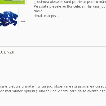
grosimea pieselor sunt potrivite pentru mânu
Pe spate piesele au floricele, similar unui j
clasic.
detalii mai jos ...
CENZII
i care trebuie urmate într-un joc, observarea și asocierea corect
loc mai multor opțiuni și luarea unei decizii care să te avantajeze 