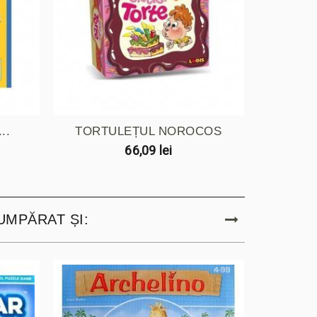
..
TORTULEȚUL NOROCOS
SUPO
66,09 lei
UMPĂRAT ȘI: