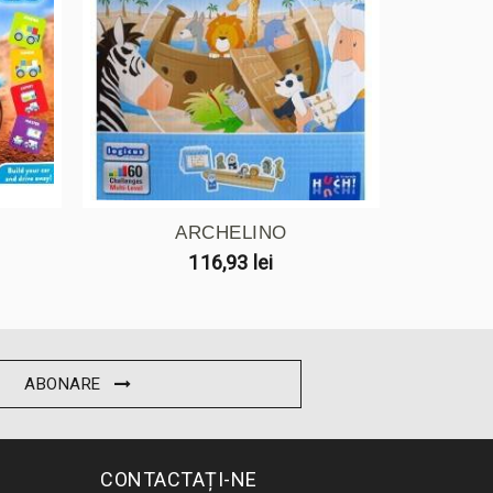
ARCHELINO
GOBLE
116,93 lei
ABONARE
CONTACTAȚI-NE