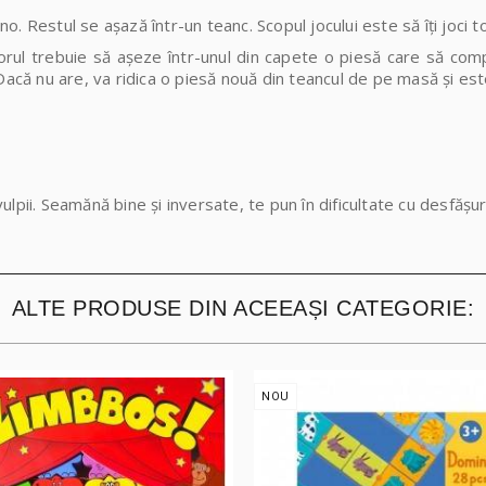
. Restul se așază într-un teanc. Scopul jocului este să îți joci 
ul trebuie să așeze într-unul din capete o piesă care să comp
). Dacă nu are, va ridica o piesă nouă din teancul de pe masă și es
 vulpii. Seamănă bine și inversate, te pun în dificultate cu desfășur
ALTE PRODUSE DIN ACEEAȘI CATEGORIE:
NOU