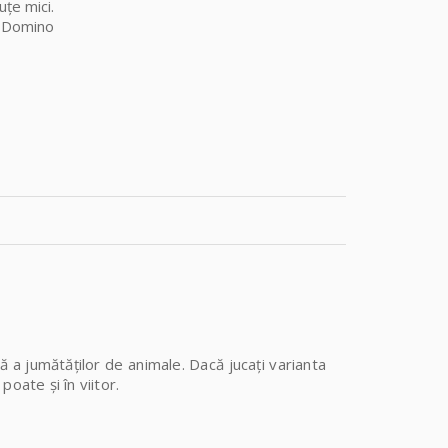
țe mici.
oc Domino
ă a jumătăților de animale. Dacă jucați varianta
poate și în viitor.