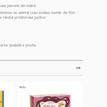
toate piesele din mână.
leteze un animal (sau același număr de flori -
te rândul următorului jucător.
area spațială a jocului.
NOU
NOU