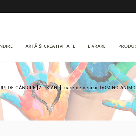
NDIRE
ARTĂ ȘI CREATIVITATE
LIVRARE
PRODU
>
>
>
URI DE GÂNDIRE
2 - 3 ANI
Luare de decizii
DOMINO ANIMO