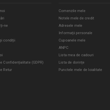
noi
Comenzile mele
ări
Notele mele de credit
ți-ne
Adresele mele
Informaţii personale
i condiții
Cupoanele mele
ANPC
oi
Lista mea de cadouri
de Confidențialitate (GDPR)
Lista de dorințe
de Retur
Punctele mele de loialitate