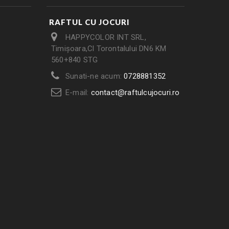
RAFTUL CU JOCURI
HAPPYCOLOR INT SRL,
Timișoara,Cl Torontalului DN6 KM
560+840 STG
Sunati-ne acum:
0728881352
E-mail:
contact@raftulcujocuri.ro