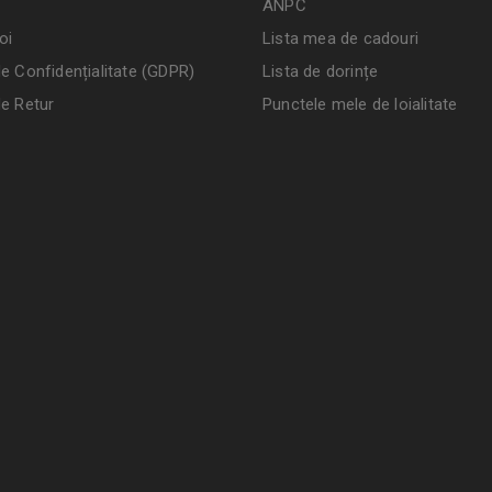
ANPC
oi
Lista mea de cadouri
de Confidențialitate (GDPR)
Lista de dorințe
de Retur
Punctele mele de loialitate