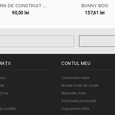
RN DE CONSTRUIT ...
BUNNY BOO
90,50 lei
157,61 lei
MAȚII
CONTUL MEU
noi
Comenzile mele
ări
Notele mele de credit
ți-ne
Adresele mele
Informaţii personale
i condiții
Cupoanele mele