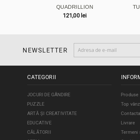
QUADRILLION
TU
121,00 lei
NEWSLETTER
CATEGORII
INFOR
JOCURI DE GÂNDIRE
Produse 
PUZZLE
Top vânz
ARTĂ ȘI CREATIVITATE
Contacta
EDUCATIVE
Livrare
CĂLĂTORII
Termeni ș