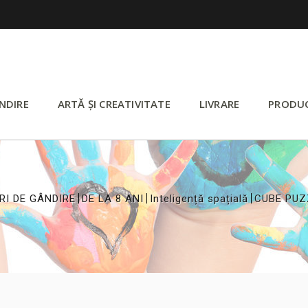
NDIRE
ARTĂ ȘI CREATIVITATE
LIVRARE
PRODU
>
>
>
RI DE GÂNDIRE
DE LA 8 ANI
Inteligență spațială
CUBE PUZ