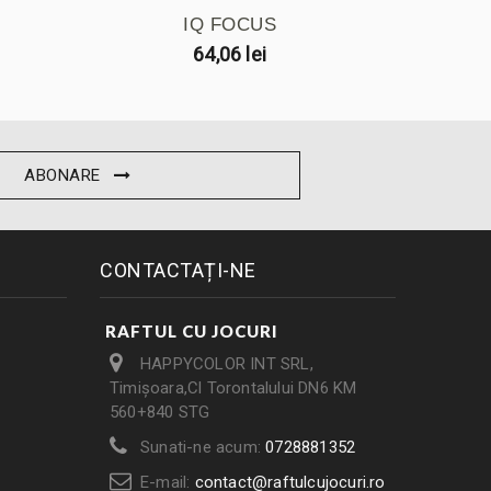
IQ FOCUS
FLI
64,06 lei
ABONARE
CONTACTAȚI-NE
RAFTUL CU JOCURI
HAPPYCOLOR INT SRL,
Timișoara,Cl Torontalului DN6 KM
560+840 STG
Sunati-ne acum:
0728881352
E-mail:
contact@raftulcujocuri.ro