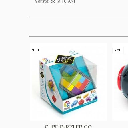
de la 10 ANI
Vârstă:
NOU
NOU
CUBE PUZZLER GO