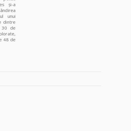
es și-a
gândirea
iul unui
e dintre
d 30 de
colorate,
de 48 de