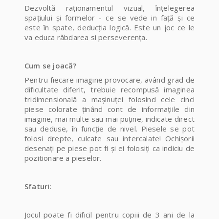
Dezvoltă raționamentul vizual, înțelegerea
spațiului și formelor - ce se vede in față și ce
este în spate, deducția logică. Este un joc ce le
va educa răbdarea si perseverența.
Cum se joacă?
Pentru fiecare imagine provocare, având grad de
dificultate diferit, trebuie recompusă imaginea
tridimensională a mașinuței folosind cele cinci
piese colorate ținând cont de informațiile din
imagine, mai multe sau mai puține, indicate direct
sau deduse, în funcție de nivel. Piesele se pot
folosi drepte, culcate sau intercalate! Ochișorii
desenați pe piese pot fi și ei folosiți ca indiciu de
pozitionare a pieselor.
Sfaturi:
Jocul poate fi dificil pentru copiii de 3 ani de la