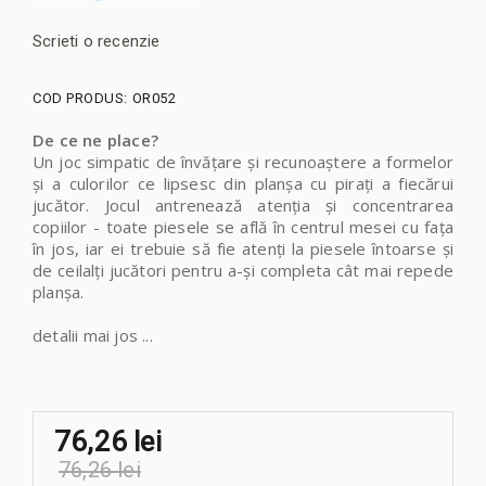
Scrieti o recenzie
COD PRODUS:
OR052
De ce ne place?
Un joc simpatic de învățare și recunoaștere a formelor
și a culorilor ce lipsesc din planșa cu pirați a fiecărui
jucător. Jocul antrenează atenția și concentrarea
copiilor - toate piesele se află în centrul mesei cu fața
în jos, iar ei trebuie să fie atenți la piesele întoarse și
de ceilalți jucători pentru a-și completa cât mai repede
planșa.
detalii mai jos ...
76,26 lei
76,26 lei